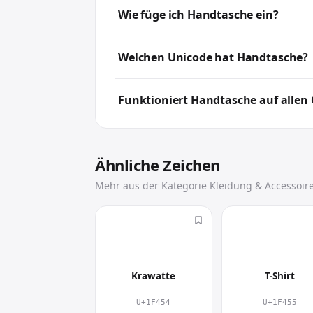
Handtasche kommt typischerweise in 
Wie füge ich Handtasche ein?
gezielt einen visuellen Akzent und ma
Klicke hier auf 👜, um es zu kopieren, 
Welchen Unicode hat Handtasche?
der gewünschten Stelle wieder ein.
Handtasche hat den Unicode U+1F45C,
Funktioniert Handtasche auf allen
Ja. Handtasche ist ein Unicode-Emoji un
Design kann sich je nach Gerät leicht unt
Ähnliche Zeichen
Mehr aus der Kategorie Kleidung & Accessoir
👔
👕
Krawatte
T-Shirt
U+1F454
U+1F455