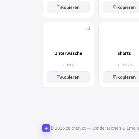
Kopieren
Kopieren
🩲
🩳
Unterwäsche
Shorts
U+1FA72
U+1FA73
Kopieren
Kopieren
✦
© 2026 zeichen.cc — Sonderzeichen & Emoji