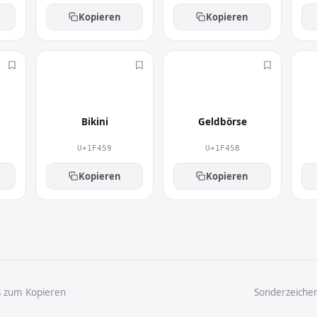
Kopieren
Kopieren
👙
👛
Bikini
Geldbörse
U+1F459
U+1F45B
Kopieren
Kopieren
s zum Kopieren
Sonderzeiche