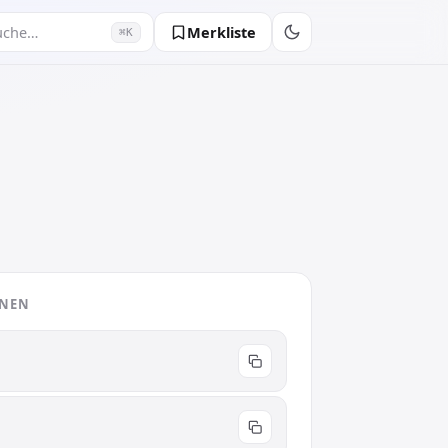
Merkliste
uche…
⌘K
ONEN