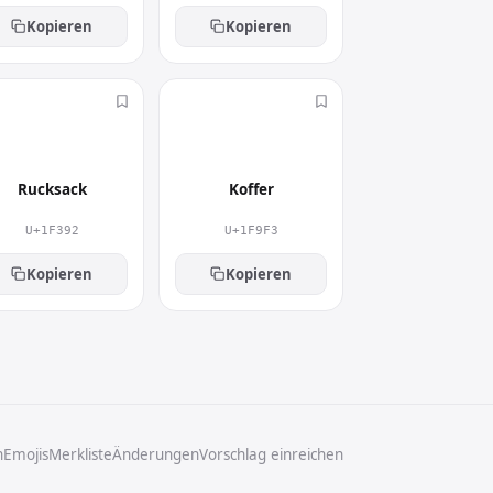
Kopieren
Kopieren
🎒
🧳
Rucksack
Koffer
U+1F392
U+1F9F3
Kopieren
Kopieren
n
Emojis
Merkliste
Änderungen
Vorschlag einreichen