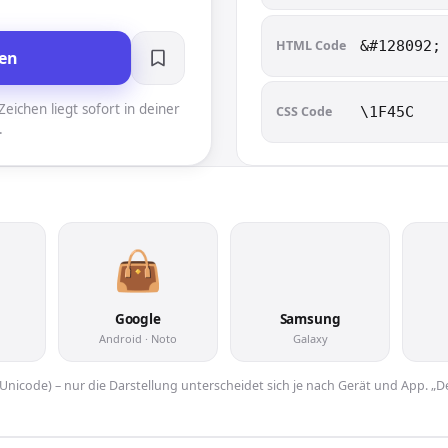
HTML Code
&#128092;
en
eichen liegt sofort in deiner
CSS Code
\1F45C
.
👜
Google
Samsung
Android · Noto
Galaxy
er Unicode) – nur die Darstellung unterscheidet sich je nach Gerät und App. „