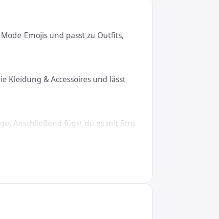
Mode-Emojis und passt zu Outfits,
e Kleidung & Accessoires und lässt
ge. Anschließend fügst du es mit Strg
s, macOS, Linux, iOS und Android.
#128092;, in CSS den Wert \1F45C.