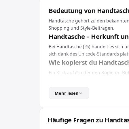
Bedeutung von Handtasc
Handtasche gehört zu den bekannten 
Shopping und Style-Beiträgen.
Handtasche – Herkunft un
Bei Handtasche (👜) handelt es sich 
sich dank des Unicode-Standards pla
Wie kopierst du Handtasc
Ein Klick auf 👜 oder den Kopieren-B
+ V bzw. Cmd + V an jeder beliebigen 
Eine Installation brauchst du dafür 
Mehr lesen
Handtasche in HTML und C
Für Webseiten und Apps bindest du H
So wird das Emoji unabhängig von der i
Häufige Fragen zu Handta
Wofür wird Handtasche v