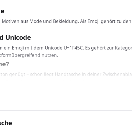
he
Motiven aus Mode und Bekleidung. Als Emoji gehört zu den 
d Unicode
um ein Emoji mit dem Unicode U+1F45C. Es gehört zur Kategori
ttformübergreifend nutzen.
he?
utton genügt – schon liegt Handtasche in deiner Zwischenabla
Stelle wieder ein, ganz ohne Zeichentabelle.
nicht: Handtasche funktioniert geräteübergreifend auf Window
SS einbinden
andtasche über den passenden Code ein: In HTML nutzt du &
nstallierten Schriftart korrekt dargestellt.
sche
erwendet?