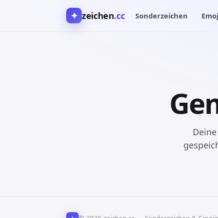
✦
zeichen
.cc
Sonderzeichen
Emoj
Ge
Deine
gespeic