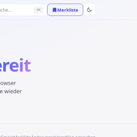
Merkliste
uche…
⌘K
reit
rowser
e wieder