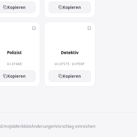
Kopieren
Kopieren
👮
🕵️
Polizist
Detektiv
U+1F46E
U+1F575 U+FE0F
Kopieren
Kopieren
n
Emojis
Merkliste
Änderungen
Vorschlag einreichen