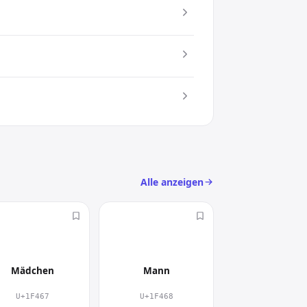
s lockert Texte auf, lenkt den Blick
c) an
as
Alle anzeigen
👧
👨
Mädchen
Mann
U+1F467
U+1F468