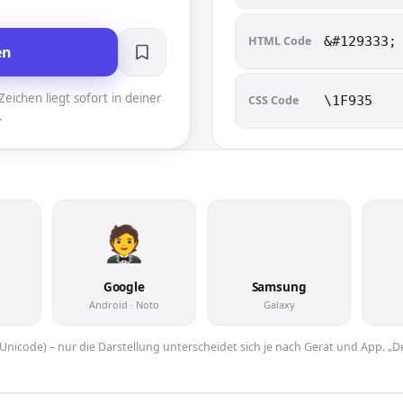
HTML Code
&#129333;
en
eichen liegt sofort in deiner
CSS Code
\1F935
.
🤵
Google
Samsung
Android · Noto
Galaxy
er Unicode) – nur die Darstellung unterscheidet sich je nach Gerät und App. „