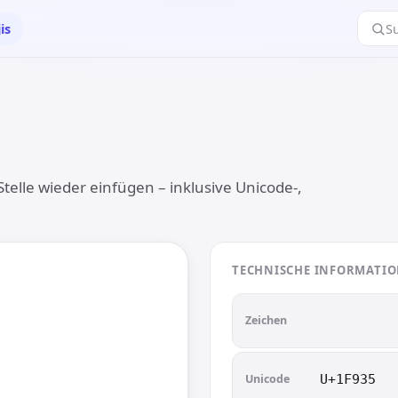
is
S
telle wieder einfügen – inklusive Unicode-,
TECHNISCHE INFORMATI

🤵
Zeichen
Unicode
U+1F935