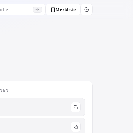
Merkliste
uche…
⌘K
ONEN