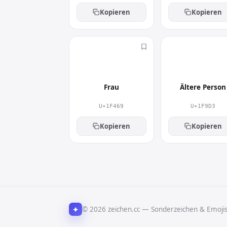
Kopieren
Kopieren
👩
🧓
Frau
Ältere Person
U+1F469
U+1F9D3
Kopieren
Kopieren
✦
© 2026 zeichen.cc — Sonderzeichen & Emoji