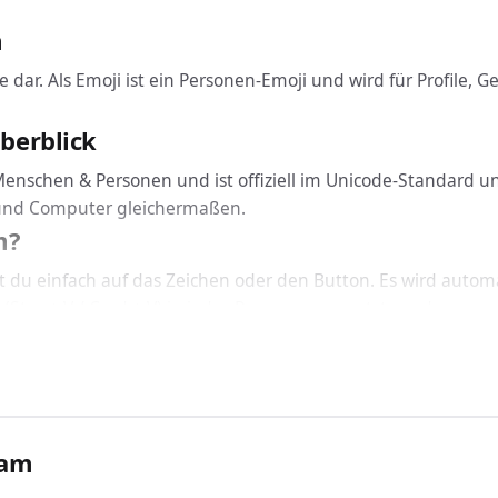
m
e dar. Als Emoji ist ein Personen-Emoji und wird für Profile,
berblick
Menschen & Personen und ist offiziell im Unicode-Standard u
 und Computer gleichermaßen.
m?
 du einfach auf das Zeichen oder den Button. Es wird autom
(Strg + V / Cmd + V) in jedes Programm gesetzt werden.
nicht: Bräutigam funktioniert geräteübergreifend auf Windows
S einbinden
räutigam über den passenden Code ein: In HTML nutzt du &#
allierten Schriftart korrekt dargestellt.
gam
rwendet?