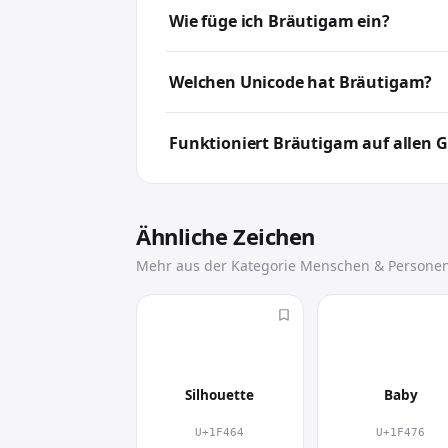
Eingesetzt wird Bräutigam vor allem in
Wie füge ich Bräutigam ein?
und transportiert eine Aussage oft sch
Klicke hier auf 🤵, um es zu kopieren, 
Welchen Unicode hat Bräutigam?
der gewünschten Stelle wieder ein.
Bräutigam hat den Unicode U+1F935, 
Funktioniert Bräutigam auf allen 
Ja. Bräutigam ist ein Unicode-Emoji und
Design kann sich je nach Gerät leicht unt
Ähnliche Zeichen
Mehr aus der Kategorie Menschen & Persone
👤
👶
Silhouette
Baby
U+1F464
U+1F476