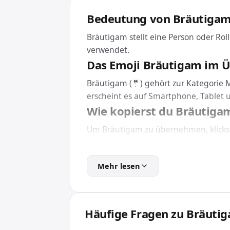
Bedeutung von Bräutiga
Bräutigam stellt eine Person oder Roll
verwendet.
Das Emoji Bräutigam im Ü
Bräutigam (🤵) gehört zur Kategorie 
erscheint es auf Smartphone, Tablet
Wie kopierst du Bräutiga
Um Bräutigam zu übernehmen, klickst
der Tastenkombination zum Einfügen 
Eine Installation brauchst du dafür 
Mehr lesen
Bräutigam in HTML und CS
Für Webseiten und Apps bindest du B
wird das Emoji unabhängig von der inst
Häufige Fragen zu Bräuti
Wofür wird Bräutigam ve