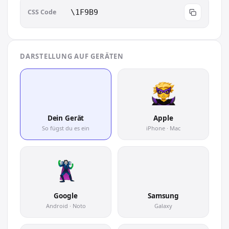
CSS Code
\1F9B9
DARSTELLUNG AUF GERÄTEN
🦹
Dein Gerät
Apple
So fügst du es ein
iPhone · Mac
🦹
Google
Samsung
Android · Noto
Galaxy