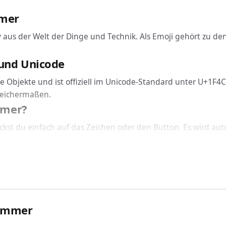
mer
v aus der Welt der Dinge und Technik. Als Emoji gehört zu den
und Unicode
 Objekte und ist offiziell im Unicode-Standard unter U+1F4C
leichermaßen.
mmer?
st du einfach auf das Zeichen oder den Button. Es wird au
en (Strg + V / Cmd + V) in jedes Programm gesetzt werden.
nicht: Büroklammer funktioniert geräteübergreifend auf Wind
 CSS einbinden
üroklammer über den passenden Code ein: In HTML nutzt du
nstallierten Schriftart korrekt dargestellt.
lammer
 verwendet?