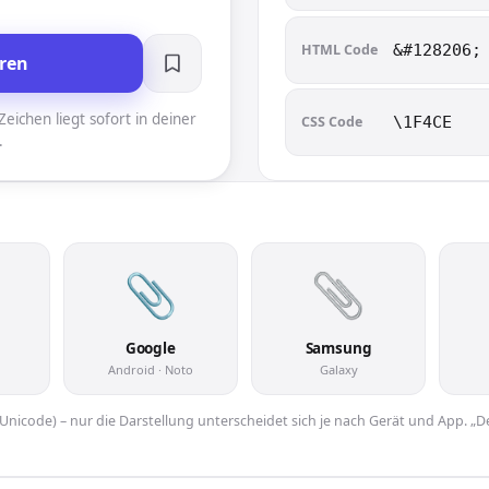
HTML Code
&#128206;
ren
eichen liegt sofort in deiner
CSS Code
\1F4CE
.
Google
Samsung
Android · Noto
Galaxy
er Unicode) – nur die Darstellung unterscheidet sich je nach Gerät und App. „