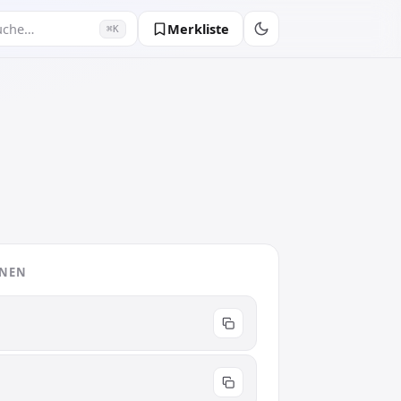
Merkliste
uche…
⌘K
ONEN