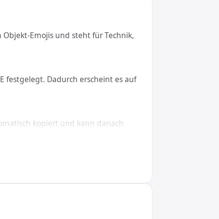
 Objekt-Emojis und steht für Technik,
E festgelegt. Dadurch erscheint es auf
tomatisch kopiert und kann danach
ows, macOS, Linux, iOS und Android.
 &#128206;, in CSS den Wert \1F4CE.