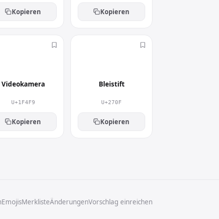
Kopieren
Kopieren
📹
✏
Videokamera
Bleistift
U+1F4F9
U+270F
Kopieren
Kopieren
n
Emojis
Merkliste
Änderungen
Vorschlag einreichen