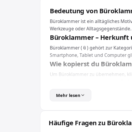
Bedeutung von Büroklam
Büroklammer ist ein alltägliches Moti
Werkzeuge oder Alltagsgegenstände.
Büroklammer – Herkunft 
Büroklammer (📎) gehört zur Kategorie
Smartphone, Tablet und Computer g
Wie kopierst du Bürokla
Um Büroklammer zu übernehmen, klick
mit der Tastenkombination zum Einfüg
Eine Installation brauchst du dafür 
Mehr lesen
Büroklammer in HTML und
Für Webseiten und Apps bindest du B
So wird das Emoji unabhängig von der i
Häufige Fragen zu Bürok
Wofür wird Büroklammer