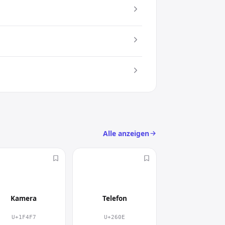
Einsatz. Damit setzt du gezielt einen
c) an
.
Alle anzeigen
📷
☎
Kamera
Telefon
U+1F4F7
U+260E