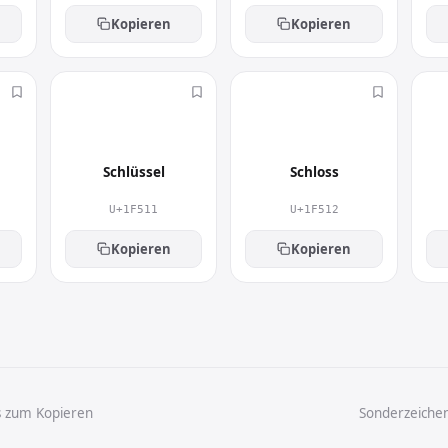
Kopieren
Kopieren
🔑
🔒
Schlüssel
Schloss
U+1F511
U+1F512
Kopieren
Kopieren
s zum Kopieren
Sonderzeiche