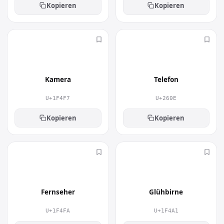
Kopieren
Kopieren
📷
☎
Kamera
Telefon
U+1F4F7
U+260E
Kopieren
Kopieren
📺
💡
Fernseher
Glühbirne
U+1F4FA
U+1F4A1