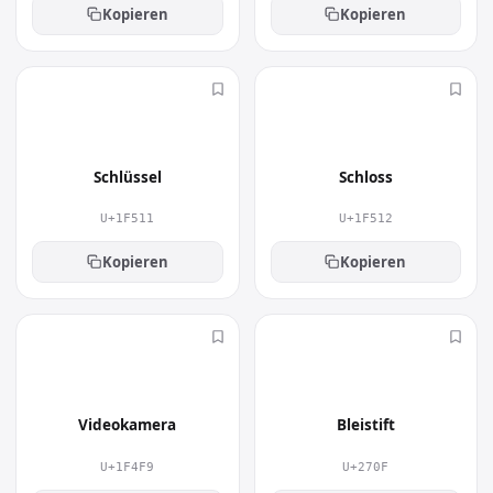
Kopieren
Kopieren
🔑
🔒
Schlüssel
Schloss
U+1F511
U+1F512
Kopieren
Kopieren
📹
✏
Videokamera
Bleistift
U+1F4F9
U+270F