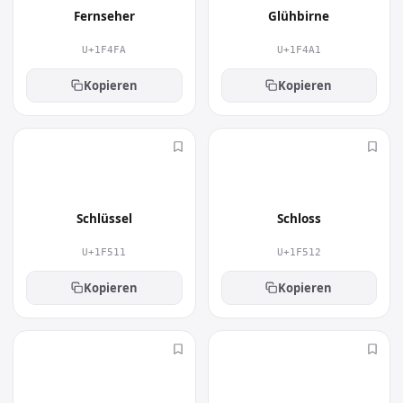
Fernseher
Glühbirne
U+1F4FA
U+1F4A1
Kopieren
Kopieren
🔑
🔒
Schlüssel
Schloss
U+1F511
U+1F512
Kopieren
Kopieren
📹
✏