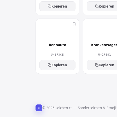
Kopieren
Kopieren
🏎
🚑
Rennauto
Krankenwage
U+1F3CE
U+1F691
Kopieren
Kopieren
✦
© 2026 zeichen.cc — Sonderzeichen & Emoji