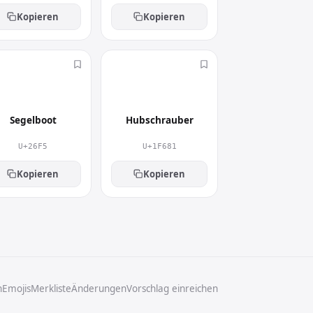
Kopieren
Kopieren
⛵
🚁
Segelboot
Hubschrauber
U+26F5
U+1F681
Kopieren
Kopieren
n
Emojis
Merkliste
Änderungen
Vorschlag einreichen