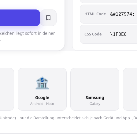
HTML Code
&#127974;
eichen liegt sofort in deiner
CSS Code
\1F3E6
.
🏦
Google
Samsung
Android · Noto
Galaxy
er Unicode) – nur die Darstellung unterscheidet sich je nach Gerät und App. „