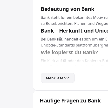
Bedeutung von Bank
Bank steht für ein bekanntes Motiv r
zu Reiseberichten, Plänen und Wegb
Bank – Herkunft und Unic
Bei Bank (🏦) handelt es sich um ein 
Unicode-Standards plattformübergrei
Wie kopierst du Bank?
Ein Klick auf 🏦 oder den Kopieren-Bu
bzw. Cmd + V an jeder beliebigen Stel
Eine Installation brauchst du dafür n
Mehr lesen
Bank in HTML und CSS ein
Für Webseiten und Apps bindest du B
das Emoji unabhängig von der installie
Häufige Fragen zu Bank
Wofür wird Bank verwend