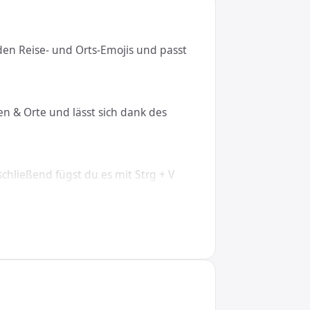
den Reise- und Orts-Emojis und passt
en & Orte und lässt sich dank des
chließend fügst du es mit Strg + V
OS, Linux, iOS und Android.
4;, in CSS den Wert \1F3E6. So wird