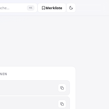
Merkliste
uche…
⌘K
ONEN