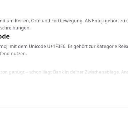
und um Reisen, Orte und Fortbewegung. Als Emoji gehört zu 
eschreibungen.
ode
Emoji mit dem Unicode U+1F3E6. Es gehört zur Kategorie Reis
fend nutzen.
tton genügt – schon liegt Bank in deiner Zwischenablage. Ans
le wieder ein, ganz ohne Zeichentabelle.
icht: Bank funktioniert geräteübergreifend auf Windows, mac
binden
ank über den passenden Code ein: In HTML nutzt du &#12797
rten Schriftart korrekt dargestellt.
et?