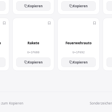
Kopieren
Kopieren
🚀
🚒
n
Rakete
Feuerwehrauto
U+1F680
U+1F692
Kopieren
Kopieren
s zum Kopieren
Sonderzeiche