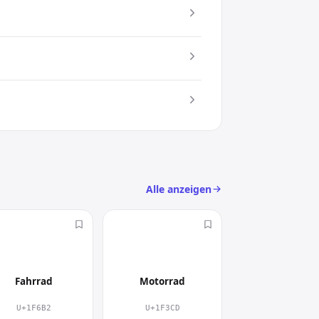
Damit setzt du gezielt einen
c) an
sign
Alle anzeigen
🚲
🏍
Fahrrad
Motorrad
U+1F6B2
U+1F3CD