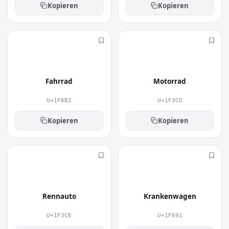
Kopieren
Kopieren
🚲
🏍
Fahrrad
Motorrad
U+1F6B2
U+1F3CD
Kopieren
Kopieren
🏎
🚑
Rennauto
Krankenwagen
U+1F3CE
U+1F691