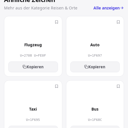
Emoji unabhängig von der installierten
leicht unterscheiden, das kopierte Emoji bleibt aber
Mehr aus der Kategorie Reisen & Orte
Alle anzeigen
Schriftart korrekt dargestellt.
identisch.
Wofür wird Insel verwendet?
✈️
🚗
Du findest Insel häufig in Reiseberichten,
Plänen, Posts und Wegbeschreibungen. Als
kompaktes Symbol spart es Platz und verleiht
Flugzeug
Auto
Nachrichten, Beiträgen und Dokumenten mehr
U+2708 U+FE0F
U+1F697
Persönlichkeit.
Kopieren
Kopieren
🚕
🚌
Taxi
Bus
U+1F695
U+1F68C