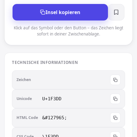
Insel kopieren
Klick auf das Symbol oder den Button – das Zeichen liegt
sofort in deiner Zwischenablage.
TECHNISCHE INFORMATIONEN
🏝
Zeichen
Unicode
U+1F3DD
HTML Code
&#127965;
CSS Code
\1F3DD