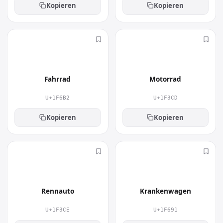
Kopieren
Kopieren
🚲
🏍
Fahrrad
Motorrad
U+1F6B2
U+1F3CD
Kopieren
Kopieren
🏎
🚑
Rennauto
Krankenwagen
U+1F3CE
U+1F691