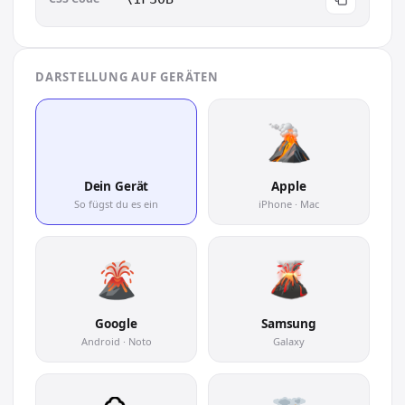
DARSTELLUNG AUF GERÄTEN
🌋
Dein Gerät
Apple
So fügst du es ein
iPhone · Mac
Google
Samsung
Android · Noto
Galaxy