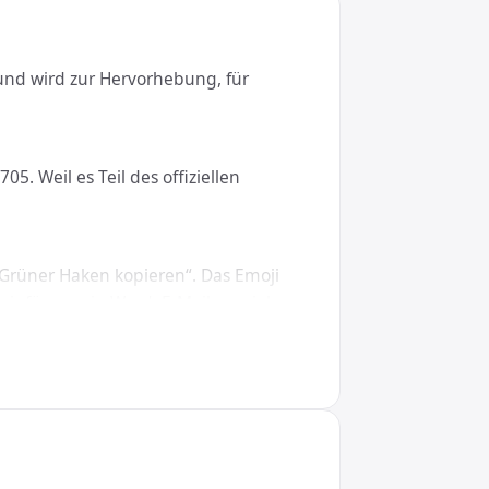
 und wird zur Hervorhebung, für
. Weil es Teil des offiziellen
„Grüner Haken kopieren“. Das Emoji
einfügen – in Word, E-Mails, sozialen
ows, macOS, Linux, iOS und Android.
 &#9989;, in CSS den Wert \2705. So