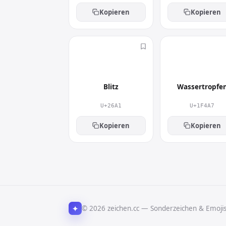
Kopieren
Kopieren
⚡
💧
Blitz
Wassertropfe
U+26A1
U+1F4A7
Kopieren
Kopieren
✦
© 2026 zeichen.cc — Sonderzeichen & Emoji