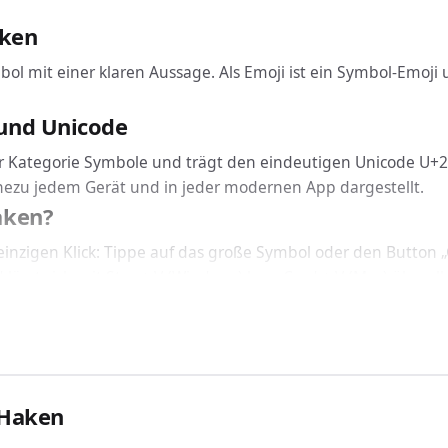
aken
bol mit einer klaren Aussage. Als Emoji ist ein Symbol-Emoji
und Unicode
r Kategorie Symbole und trägt den eindeutigen Unicode U+2705
ahezu jedem Gerät und in jeder modernen App dargestellt.
aken?
inzigen Klick: Tippe auf das große Symbol oder den Button 
 lässt sich mit Strg + V (Windows) bzw. Cmd + V (Mac) überall 
nicht: Grüner Haken funktioniert geräteübergreifend auf Wind
 CSS einbinden
rüner Haken über den passenden Code ein: In HTML nutzt du
 Haken
allierten Schriftart korrekt dargestellt.