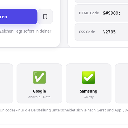
HTML Code
&#9989;
ren
eichen liegt sofort in deiner
CSS Code
\2705
.
Google
Samsung
Android · Noto
Galaxy
er Unicode) – nur die Darstellung unterscheidet sich je nach Gerät und App. „