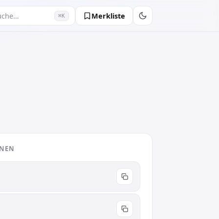
Merkliste
uche…
⌘K
ONEN