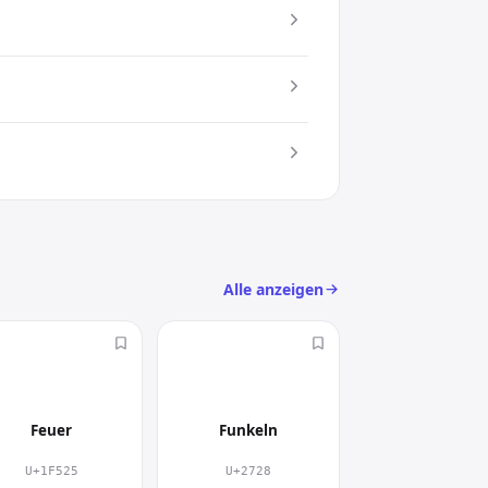
 zum Einsatz. Damit setzt du gezielt
c) an
.
Alle anzeigen
🔥
✨
Feuer
Funkeln
U+1F525
U+2728