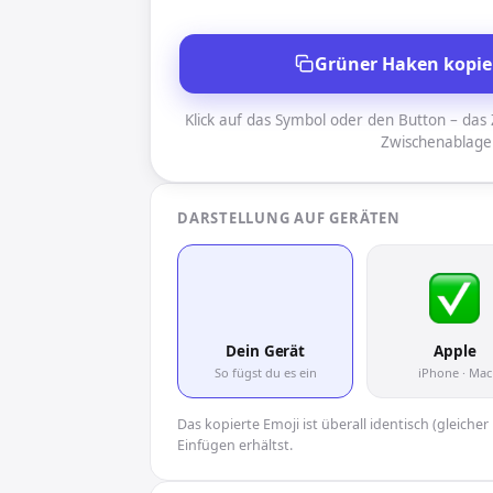
Grüner Haken kopie
Klick auf das Symbol oder den Button – das Z
Zwischenablage
DARSTELLUNG AUF GERÄTEN
✅
Dein Gerät
Apple
So fügst du es ein
iPhone · Mac
Das kopierte Emoji ist überall identisch (gleich
Einfügen erhältst.