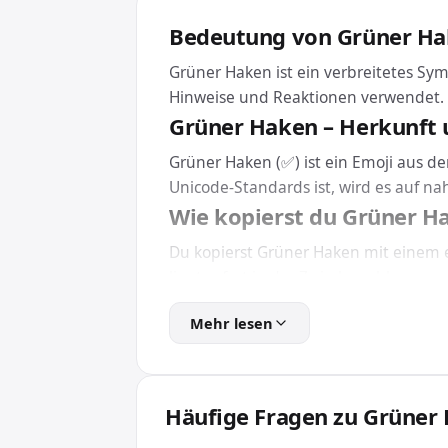
Bedeutung von Grüner H
Grüner Haken ist ein verbreitetes Sym
Hinweise und Reaktionen verwendet.
Grüner Haken – Herkunft 
Grüner Haken (✅) ist ein Emoji aus de
Unicode-Standards ist, wird es auf n
Wie kopierst du Grüner H
Du kopierst Grüner Haken mit einem e
liegt sofort in der Zwischenablage und
Netzwerken oder direkt im Browser.
Mehr lesen
Eine Installation brauchst du dafür 
Grüner Haken in HTML und
Für Webseiten und Apps bindest du G
Häufige Fragen zu Grüner
wird das Emoji unabhängig von der inst