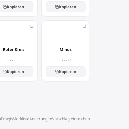
Kopieren
Kopieren
⭕
➖
Roter Kreis
Minus
U+2B55
U+2796
Kopieren
Kopieren
n
Emojis
Merkliste
Änderungen
Vorschlag einreichen