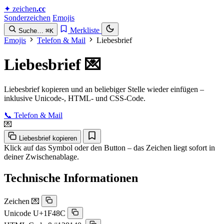
✦
zeichen
.cc
Sonderzeichen
Emojis
Merkliste
Suche…
⌘K
Emojis
Telefon & Mail
Liebesbrief
Liebesbrief
💌
Liebesbrief kopieren und an beliebiger Stelle wieder einfügen –
inklusive Unicode-, HTML- und CSS-Code.
📞 Telefon & Mail
💌
Liebesbrief kopieren
Klick auf das Symbol oder den Button – das Zeichen liegt sofort in
deiner Zwischenablage.
Technische Informationen
Zeichen
💌
Unicode
U+1F48C