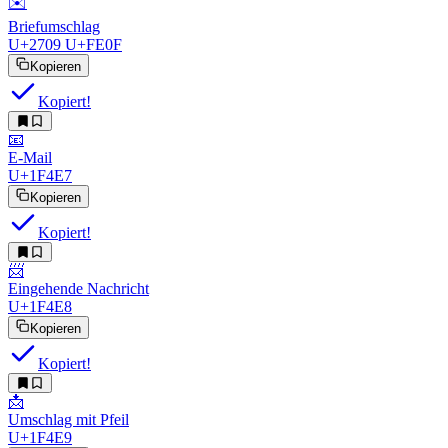
✉️
Briefumschlag
U+2709 U+FE0F
Kopieren
Kopiert!
📧
E-Mail
U+1F4E7
Kopieren
Kopiert!
📨
Eingehende Nachricht
U+1F4E8
Kopieren
Kopiert!
📩
Umschlag mit Pfeil
U+1F4E9