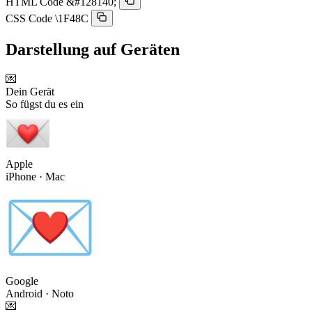
HTML Code
&#128140;
CSS Code
\1F48C
Darstellung auf Geräten
💌
Dein Gerät
So fügst du es ein
Apple
iPhone · Mac
Google
Android · Noto
💌