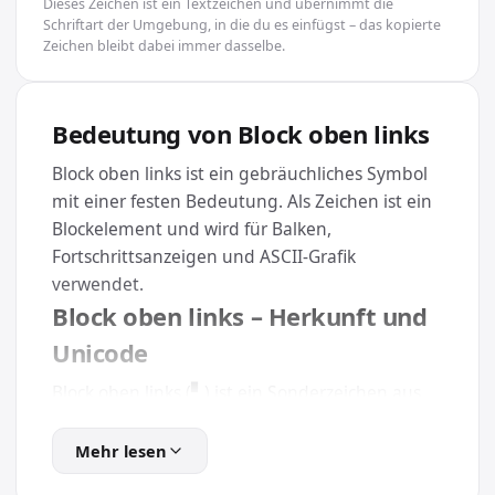
Dieses Zeichen ist ein Textzeichen und übernimmt die
Schriftart der Umgebung, in die du es einfügst – das kopierte
Zeichen bleibt dabei immer dasselbe.
Bedeutung von Block oben links
Block oben links ist ein gebräuchliches Symbol
mit einer festen Bedeutung. Als Zeichen ist ein
Blockelement und wird für Balken,
Fortschrittsanzeigen und ASCII-Grafik
verwendet.
Block oben links – Herkunft und
Unicode
Block oben links (▘) ist ein Sonderzeichen aus
der Kategorie Blöcke & Schattierung und trägt
den eindeutigen Unicode U+2598. Weil es Teil
Mehr lesen
des offiziellen Unicode-Standards ist, wird es