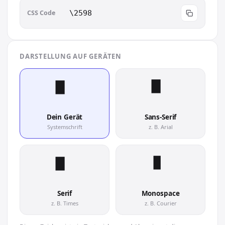
CSS Code
\2598
DARSTELLUNG AUF GERÄTEN
▘︎
▘︎
Dein Gerät
Sans-Serif
Systemschrift
z. B. Arial
▘︎
▘︎
Serif
Monospace
z. B. Times
z. B. Courier