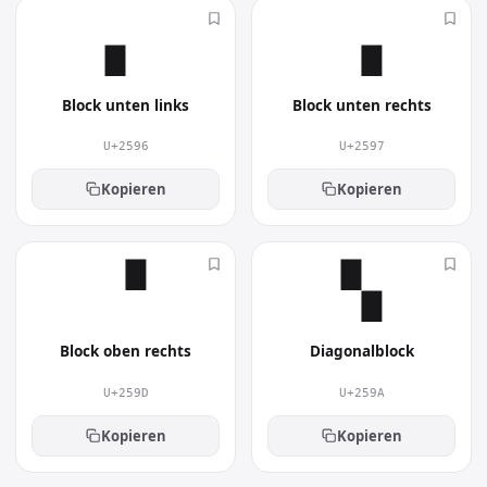
▖︎
▗︎
Block unten links
Block unten rechts
U+2596
U+2597
Kopieren
Kopieren
▝︎
▚︎
Block oben rechts
Diagonalblock
U+259D
U+259A
Kopieren
Kopieren