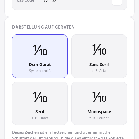
CSS Code
\2152
DARSTELLUNG AUF GERÄTEN
⅒︎
⅒︎
Dein Gerät
Sans-Serif
Systemschrift
z. B. Arial
⅒︎
⅒︎
Serif
Monospace
z. B. Times
z. B. Courier
Dieses Zeichen ist ein Textzeichen und übernimmt die
Schriftart der Umgebung, in die du es einfügst – das kopierte