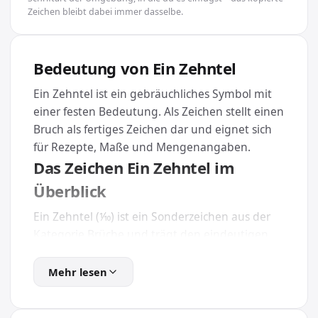
Zeichen bleibt dabei immer dasselbe.
Bedeutung von Ein Zehntel
Ein Zehntel ist ein gebräuchliches Symbol mit
einer festen Bedeutung. Als Zeichen stellt einen
Bruch als fertiges Zeichen dar und eignet sich
für Rezepte, Maße und Mengenangaben.
Das Zeichen Ein Zehntel im
Überblick
Ein Zehntel (⅒) ist ein Sonderzeichen aus der
Kategorie Brüche und trägt den eindeutigen
Unicode U+2152. Weil es Teil des offiziellen
Unicode-Standards ist, wird es auf nahezu
Mehr lesen
jedem Gerät und in jeder modernen App
dargestellt.