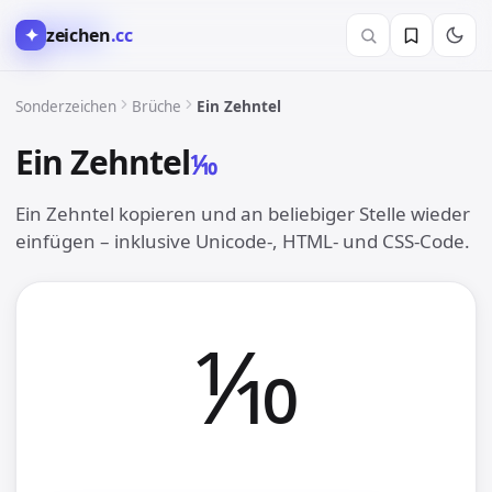
✦
zeichen
.cc
½︎ Brüche
Sonderzeichen
Brüche
Ein Zehntel
Ein Zehntel
⅒︎
Ein Zehntel kopieren und an beliebiger Stelle wieder
einfügen – inklusive Unicode-, HTML- und CSS-Code.
⅒︎