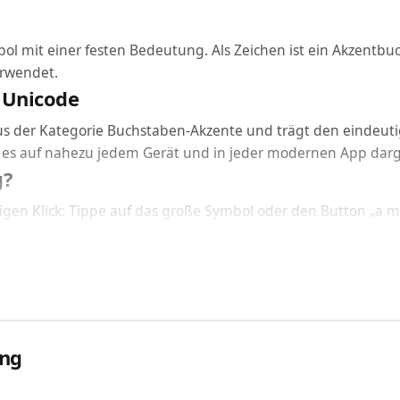
mbol mit einer festen Bedeutung. Als Zeichen ist ein Akzent
rwendet.
 Unicode
 aus der Kategorie Buchstaben-Akzente und trägt den eindeuti
rd es auf nahezu jedem Gerät und in jeder modernen App darge
g?
igen Klick: Tippe auf das große Symbol oder den Button „a mi
 sich mit Strg + V (Windows) bzw. Cmd + V (Mac) überall einfü
icht: a mit Ring funktioniert geräteübergreifend auf Windows
SS einbinden
mit Ring über den passenden Code ein: In HTML nutzt du &#2
ing
ierten Schriftart korrekt dargestellt.
rwendet?