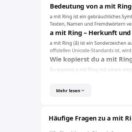
Bedeutung von a mit Ring
a mit Ring ist ein gebräuchliches Sy
Texten, Namen und Fremdwörtern ve
a mit Ring – Herkunft und
a mit Ring (å) ist ein Sonderzeichen
offiziellen Unicode-Standards ist, wi
Wie kopierst du a mit Rin
Du kopierst a mit Ring mit einem einz
sofort in der Zwischenablage und lässt
Netzwerken oder direkt im Browser.
Mehr lesen
Eine Installation brauchst du dafür n
a mit Ring in HTML und C
Für Webseiten und Apps bindest du a 
Häufige Fragen zu a mit R
das Zeichen unabhängig von der install
Wofür wird a mit Ring ve