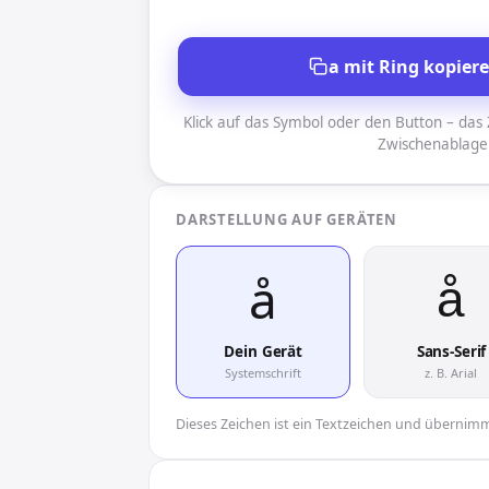
a mit Ring kopier
Klick auf das Symbol oder den Button – das Z
Zwischenablage
DARSTELLUNG AUF GERÄTEN
å︎
å︎
Dein Gerät
Sans-Serif
Systemschrift
z. B. Arial
Dieses Zeichen ist ein Textzeichen und übernimmt