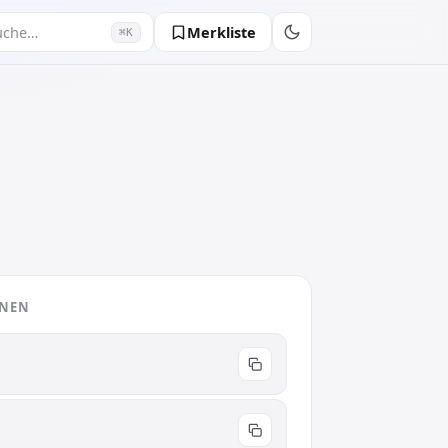
Merkliste
uche…
⌘K
ONEN