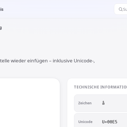
is
S
g
telle wieder einfügen – inklusive Unicode-,
TECHNISCHE INFORMATI
Zeichen
å︎
Unicode
U+00E5