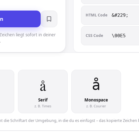
HTML Code
&#229;
en
eichen liegt sofort in deiner
CSS Code
\00E5
.
å︎
å︎
Serif
Monospace
z. B. Times
z. B. Courier
 die Schriftart der Umgebung, in die du es einfügst – das kopierte Zeichen 