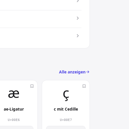
 zum Einsatz. Damit setzt du gezielt
) an
 Das
Alle anzeigen
æ︎
ç︎
ae-Ligatur
c mit Cedille
U+00E6
U+00E7