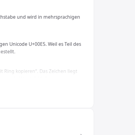
buchstabe und wird in mehrsprachigen
gen Unicode U+00E5. Weil es Teil des
stellt.
t Ring kopieren“. Das Zeichen liegt
gen – in Word, E-Mails, sozialen
, macOS, Linux, iOS und Android.
29;, in CSS den Wert \00E5. So wird