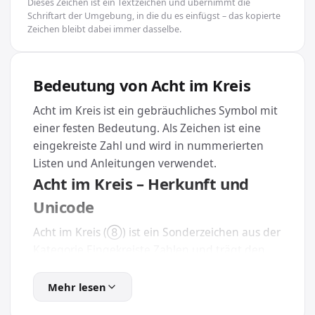
Dieses Zeichen ist ein Textzeichen und übernimmt die
Schriftart der Umgebung, in die du es einfügst – das kopierte
Zeichen bleibt dabei immer dasselbe.
Bedeutung von Acht im Kreis
Acht im Kreis ist ein gebräuchliches Symbol mit
einer festen Bedeutung. Als Zeichen ist eine
eingekreiste Zahl und wird in nummerierten
Listen und Anleitungen verwendet.
Acht im Kreis – Herkunft und
Unicode
Acht im Kreis (⑧) ist ein Sonderzeichen aus der
Kategorie Eingekreiste Zahlen und trägt den
eindeutigen Unicode U+2467. Weil es Teil des
offiziellen Unicode-Standards ist, wird es auf
Mehr lesen
nahezu jedem Gerät und in jeder modernen