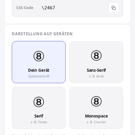
CSS Code
\2467
DARSTELLUNG AUF GERÄTEN
⑧︎
⑧︎
Dein Gerät
Sans-Serif
Systemschrift
z. B. Arial
⑧︎
⑧︎
Serif
Monospace
z. B. Times
z. B. Courier