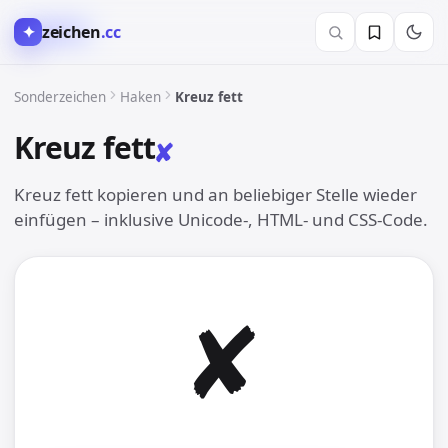
✦
zeichen
.cc
✓︎ Haken
Sonderzeichen
Haken
Kreuz fett
Kreuz fett
✘︎
Kreuz fett kopieren und an beliebiger Stelle wieder
einfügen – inklusive Unicode-, HTML- und CSS-Code.
✘︎