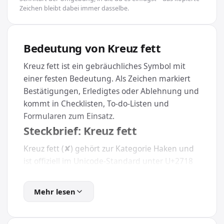
Zeichen bleibt dabei immer dasselbe.
Bedeutung von Kreuz fett
Kreuz fett ist ein gebräuchliches Symbol mit
einer festen Bedeutung. Als Zeichen markiert
Bestätigungen, Erledigtes oder Ablehnung und
kommt in Checklisten, To-do-Listen und
Formularen zum Einsatz.
Steckbrief: Kreuz fett
Kreuz fett (✘) gehört zur Kategorie Haken und
ist offiziell im Unicode-Standard unter U+2718
festgelegt. Dadurch erscheint es auf
Smartphone, Tablet und Computer
Mehr lesen
gleichermaßen.
Wie kopierst du Kreuz fett?