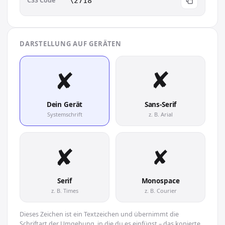
CSS Code
\2718
DARSTELLUNG AUF GERÄTEN
✘︎
✘︎
Dein Gerät
Sans-Serif
Systemschrift
z. B. Arial
✘︎
✘︎
Serif
Monospace
z. B. Times
z. B. Courier
Dieses Zeichen ist ein Textzeichen und übernimmt die
Schriftart der Umgebung, in die du es einfügst – das kopierte