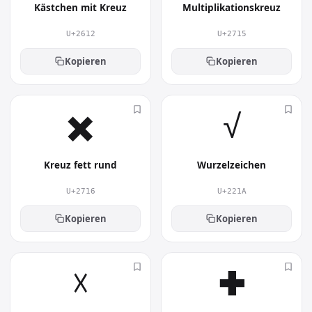
Kästchen mit Kreuz
Multiplikationskreuz
U+2612
U+2715
Kopieren
Kopieren
✖︎
√︎
Kreuz fett rund
Wurzelzeichen
U+2716
U+221A
Kopieren
Kopieren
☓︎
✚︎