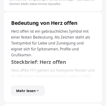
Zeichen bleibt dabei immer dasselbe.
Bedeutung von Herz offen
Herz offen ist ein gebräuchliches Symbol mit
einer festen Bedeutung. Als Zeichen steht als
Textsymbol für Liebe und Zuneigung und
eignet sich für Spitznamen, Profile und
Grußkarten.
Steckbrief: Herz offen
Herz offen (♡) gehört zur Kategorie Herzen und
ist offiziell im Unicode-Standard unter U+2661
festgelegt. Dadurch erscheint es auf
Smartphone, Tablet und Computer
Mehr lesen
gleichermaßen.
Wie kopierst du Herz offen?