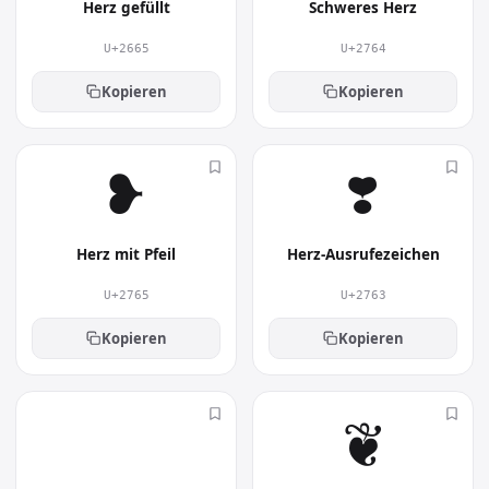
verwendet?
Herz gefüllt
Schweres Herz
Du findest Herz offen häufig in
U+2665
U+2764
Liebesbotschaften, Grußkarten, Social-Media-
Kopieren
Kopieren
Posts und Profilen. Als kompaktes Symbol spart
es Platz und verleiht Nachrichten, Beiträgen
und Dokumenten mehr Persönlichkeit.
❥︎
❣︎
Herz mit Pfeil
Herz-Ausrufezeichen
U+2765
U+2763
Kopieren
Kopieren
💕︎
❦︎