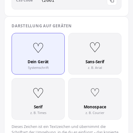
CSS Code
\2661
DARSTELLUNG AUF GERÄTEN
♡︎
♡︎
Dein Gerät
Sans-Serif
Systemschrift
z. B. Arial
♡︎
♡︎
Serif
Monospace
z. B. Times
z. B. Courier
Dieses Zeichen ist ein Textzeichen und übernimmt die
Schriftart der Umgebung, in die du es einfügst – das kopierte