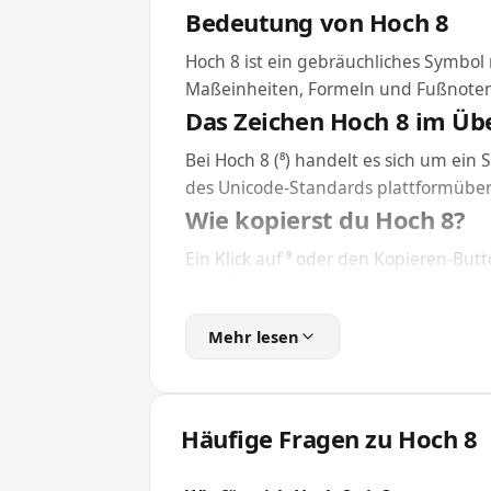
Bedeutung von Hoch 8
Hoch 8 ist ein gebräuchliches Symbol m
Maßeinheiten, Formeln und Fußnote
Das Zeichen Hoch 8 im Üb
Bei Hoch 8 (⁸) handelt es sich um ein
des Unicode-Standards plattformüber
Wie kopierst du Hoch 8?
Ein Klick auf ⁸ oder den Kopieren-But
bzw. Cmd + V an jeder beliebigen Stel
Eine Installation brauchst du dafür n
Mehr lesen
Hoch 8 in HTML und CSS e
Für Webseiten und Apps bindest du H
das Zeichen unabhängig von der install
Häufige Fragen zu Hoch 8
Wofür wird Hoch 8 verwe