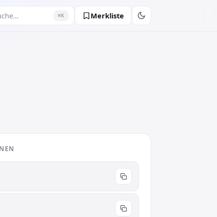
Merkliste
uche…
⌘K
ONEN