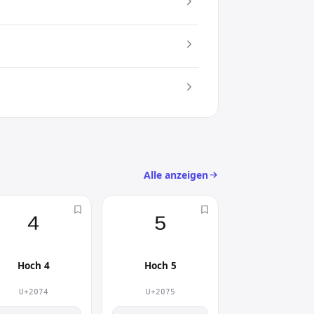
ken. Es lockert Texte auf, lenkt den
) an
s
Alle anzeigen
⁴︎
⁵︎
Hoch 4
Hoch 5
U+2074
U+2075