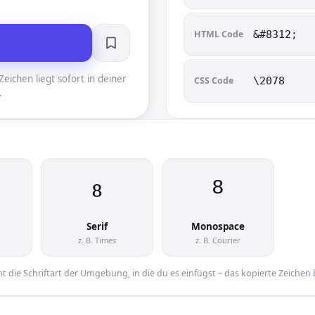
HTML Code
&#8312;
eichen liegt sofort in deiner
CSS Code
\2078
.
⁸︎
⁸︎
Serif
Monospace
z. B. Times
z. B. Courier
 die Schriftart der Umgebung, in die du es einfügst – das kopierte Zeichen 