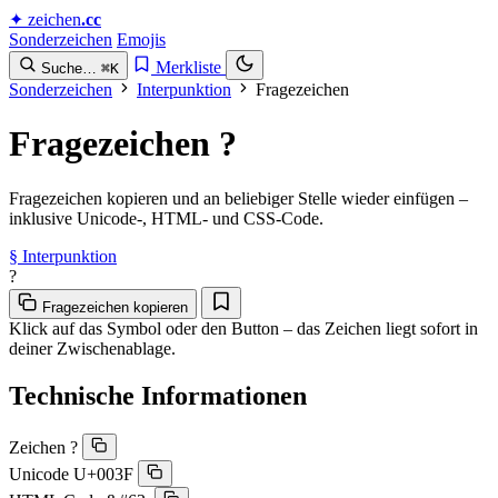
✦
zeichen
.cc
Sonderzeichen
Emojis
Merkliste
Suche…
⌘K
Sonderzeichen
Interpunktion
Fragezeichen
Fragezeichen
?︎
Fragezeichen kopieren und an beliebiger Stelle wieder einfügen –
inklusive Unicode-, HTML- und CSS-Code.
§︎ Interpunktion
?︎
Fragezeichen kopieren
Klick auf das Symbol oder den Button – das Zeichen liegt sofort in
deiner Zwischenablage.
Technische Informationen
Zeichen
?︎
Unicode
U+003F