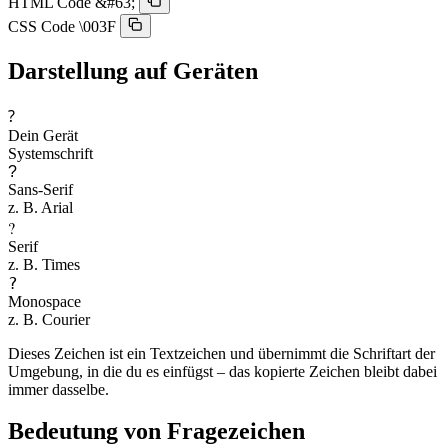
HTML Code
&#63;
CSS Code
\003F
Darstellung auf Geräten
?︎
Dein Gerät
Systemschrift
?︎
Sans-Serif
z. B. Arial
?︎
Serif
z. B. Times
?︎
Monospace
z. B. Courier
Dieses Zeichen ist ein Textzeichen und übernimmt die Schriftart der
Umgebung, in die du es einfügst – das kopierte Zeichen bleibt dabei
immer dasselbe.
Bedeutung von Fragezeichen