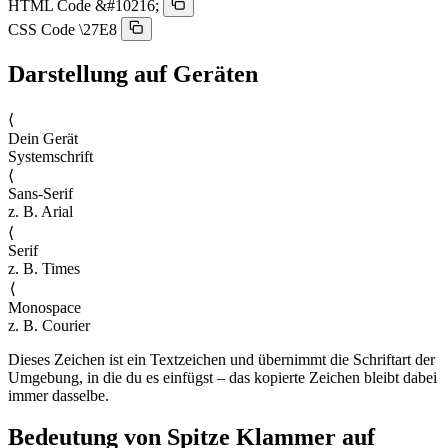
HTML Code
&#10216;
CSS Code
\27E8
Darstellung auf Geräten
⟨︎
Dein Gerät
Systemschrift
⟨︎
Sans-Serif
z. B. Arial
⟨︎
Serif
z. B. Times
⟨︎
Monospace
z. B. Courier
Dieses Zeichen ist ein Textzeichen und übernimmt die Schriftart der
Umgebung, in die du es einfügst – das kopierte Zeichen bleibt dabei
immer dasselbe.
Bedeutung von Spitze Klammer auf