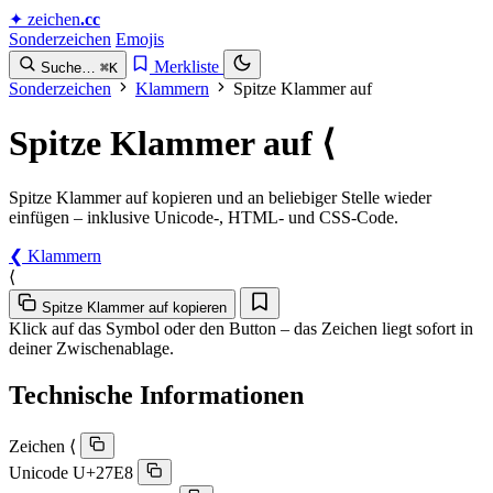
✦
zeichen
.cc
Sonderzeichen
Emojis
Merkliste
Suche…
⌘K
Sonderzeichen
Klammern
Spitze Klammer auf
Spitze Klammer auf
⟨︎
Spitze Klammer auf kopieren und an beliebiger Stelle wieder
einfügen – inklusive Unicode-, HTML- und CSS-Code.
❮︎ Klammern
⟨︎
Spitze Klammer auf kopieren
Klick auf das Symbol oder den Button – das Zeichen liegt sofort in
deiner Zwischenablage.
Technische Informationen
Zeichen
⟨︎
Unicode
U+27E8