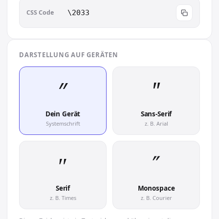
CSS Code
\2033
DARSTELLUNG AUF GERÄTEN
″︎
″︎
Dein Gerät
Sans-Serif
Systemschrift
z. B. Arial
″︎
″︎
Serif
Monospace
z. B. Times
z. B. Courier