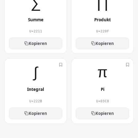
∑︎
∏︎
Summe
Produkt
U+2211
U+220F
Kopieren
Kopieren
∫︎
π︎
Integral
Pi
U+222B
U+03C0
Kopieren
Kopieren