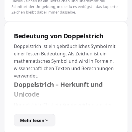
Dieses Zeichen ist ein Textzeichen und übernimmt die
Schriftart der Umgebung, in die du es einfügst – das kopierte
Zeichen bleibt dabei immer dasselbe.
Bedeutung von Doppelstrich
Doppelstrich ist ein gebräuchliches Symbol mit
einer festen Bedeutung. Als Zeichen ist ein
mathematisches Symbol und wird in Formeln,
wissenschaftlichen Texten und Berechnungen
verwendet.
Doppelstrich – Herkunft und
Unicode
Doppelstrich (″) ist ein Sonderzeichen aus der
Kategorie Mathematik und trägt den
eindeutigen Unicode U+2033. Weil es Teil des
Mehr lesen
offiziellen Unicode-Standards ist, wird es auf