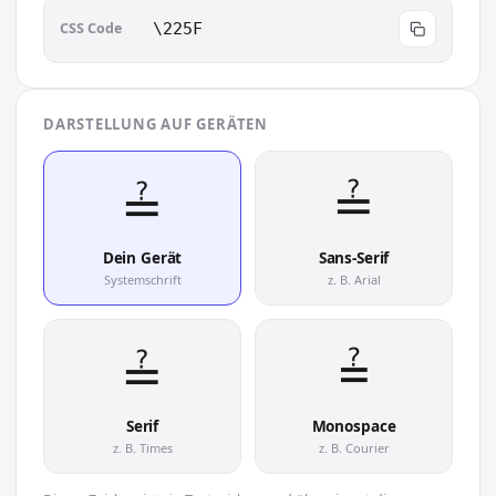
CSS Code
\225F
DARSTELLUNG AUF GERÄTEN
≟︎
≟︎
Dein Gerät
Sans-Serif
Systemschrift
z. B. Arial
≟︎
≟︎
Serif
Monospace
z. B. Times
z. B. Courier