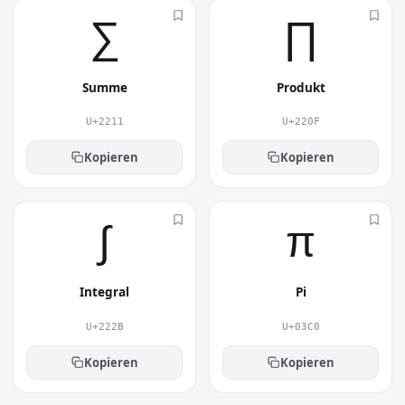
∑︎
∏︎
Summe
Produkt
U+2211
U+220F
Kopieren
Kopieren
∫︎
π︎
Integral
Pi
U+222B
U+03C0
Kopieren
Kopieren