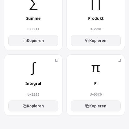
∑︎
∏︎
Summe
Produkt
U+2211
U+220F
Kopieren
Kopieren
∫︎
π︎
Integral
Pi
U+222B
U+03C0
Kopieren
Kopieren