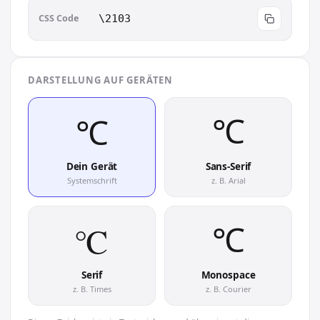
CSS Code
\2103
DARSTELLUNG AUF GERÄTEN
℃︎
℃︎
Dein Gerät
Sans-Serif
Systemschrift
z. B. Arial
℃︎
℃︎
Serif
Monospace
z. B. Times
z. B. Courier