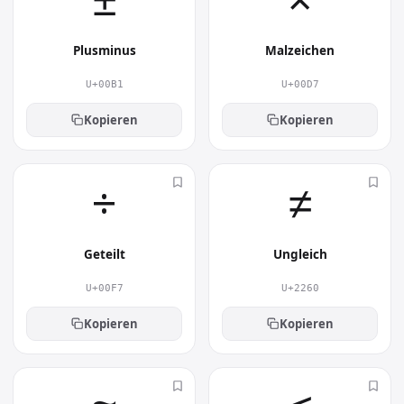
±︎
×︎
installierten Schriftart korrekt dargestellt.
Wofür wird Grad Celsius
Plusminus
Malzeichen
verwendet?
U+00B1
U+00D7
Grad Celsius kommt typischerweise in Formeln,
wissenschaftlichen Texten, Tabellen und
Kopieren
Kopieren
Aufgaben zum Einsatz. Damit setzt du gezielt
einen visuellen Akzent und machst deine Texte
÷︎
≠︎
ausdrucksstärker – ganz ohne Bilder oder
Grafiken.
Geteilt
Ungleich
U+00F7
U+2260
Kopieren
Kopieren