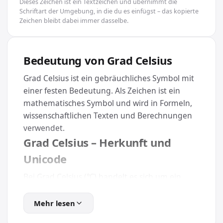
Dieses Zeichen ist ein Textzeichen und übernimmt die
Schriftart der Umgebung, in die du es einfügst – das kopierte
Zeichen bleibt dabei immer dasselbe.
Bedeutung von Grad Celsius
Grad Celsius ist ein gebräuchliches Symbol mit
einer festen Bedeutung. Als Zeichen ist ein
mathematisches Symbol und wird in Formeln,
wissenschaftlichen Texten und Berechnungen
verwendet.
Grad Celsius – Herkunft und
Unicode
Bei Grad Celsius (℃) handelt es sich um ein
Sonderzeichen mit dem Unicode U+2103. Es
gehört zur Kategorie Mathematik und lässt sich
Mehr lesen
dank des Unicode-Standards