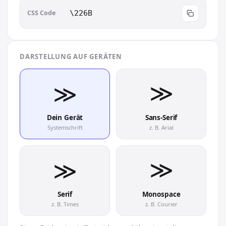
CSS Code
\226B
DARSTELLUNG AUF GERÄTEN
≫︎
≫︎
Dein Gerät
Sans-Serif
Systemschrift
z. B. Arial
≫︎
≫︎
Serif
Monospace
z. B. Times
z. B. Courier