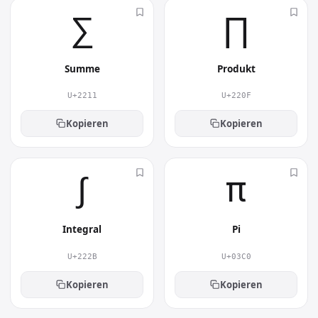
∑︎
∏︎
Summe
Produkt
U+2211
U+220F
Kopieren
Kopieren
∫︎
π︎
Integral
Pi
U+222B
U+03C0
Kopieren
Kopieren