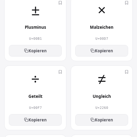
±︎
×︎
wird das Zeichen unabhängig von der
installierten Schriftart korrekt dargestellt.
Wofür wird Sehr viel größer
Plusminus
Malzeichen
verwendet?
U+00B1
U+00D7
Eingesetzt wird Sehr viel größer vor allem in
Formeln, wissenschaftlichen Texten, Tabellen
Kopieren
Kopieren
und Aufgaben. Es lockert Texte auf, lenkt den
Blick und transportiert eine Aussage oft
÷︎
≠︎
schneller als Worte.
Geteilt
Ungleich
U+00F7
U+2260
Kopieren
Kopieren