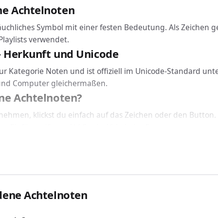
e Achtelnoten
uchliches Symbol mit einer festen Bedeutung. Als Zeichen 
laylists verwendet.
 Herkunft und Unicode
r Kategorie Noten und ist offiziell im Unicode-Standard unt
 und Computer gleichermaßen.
ne Achtelnoten?
hmen, klickst du einfach auf das Zeichen oder den Button. 
m Einfügen (Strg + V / Cmd + V) in jedes Programm gesetzt 
nicht: Verbundene Achtelnoten funktioniert geräteübergreife
n HTML und CSS einbinden
erbundene Achtelnoten über den passenden Code ein: In HT
dene Achtelnoten
ngig von der installierten Schriftart korrekt dargestellt.
chtelnoten verwendet?