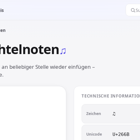
is
S
ten
htelnoten
♫︎
n beliebiger Stelle wieder einfügen –
e.
TECHNISCHE INFORMATI
Zeichen
♫︎
Unicode
U+266B