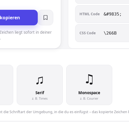
HTML Code
&#9835;
kopieren
eichen liegt sofort in deiner
CSS Code
\266B
.
♫︎
♫︎
Serif
Monospace
z. B. Times
z. B. Courier
 die Schriftart der Umgebung, in die du es einfügst – das kopierte Zeichen 