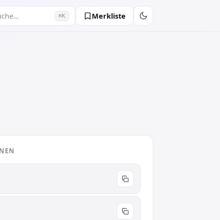
Merkliste
uche…
⌘K
ONEN