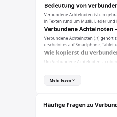
Bedeutung von Verbunden
Verbundene Achtelnoten ist ein gebrä
in Texten rund um Musik, Lieder und P
Verbundene Achtelnoten –
Verbundene Achtelnoten (♫) gehört zu
erscheint es auf Smartphone, Tablet
Wie kopierst du Verbunde
Um Verbundene Achtelnoten zu überne
danach mit der Tastenkombination zu
Eine Installation brauchst du dafür 
Mehr lesen
Android.
Verbundene Achtelnoten i
Für Webseiten und Apps bindest du V
Häufige Fragen zu Verbun
Wert \266B. So wird das Zeichen unabhä
Wofür wird Verbundene A