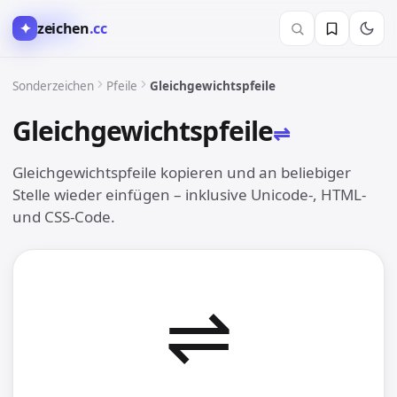
✦
zeichen
.cc
→︎ Pfeile
Sonderzeichen
Pfeile
Gleichgewichtspfeile
Gleichgewichtspfeile
⇌︎
Gleichgewichtspfeile kopieren und an beliebiger
Stelle wieder einfügen – inklusive Unicode-, HTML-
und CSS-Code.
⇌︎