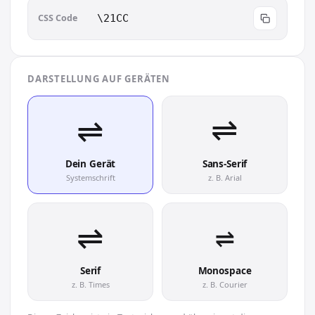
CSS Code
\21CC
DARSTELLUNG AUF GERÄTEN
⇌︎
⇌︎
Dein Gerät
Sans-Serif
Systemschrift
z. B. Arial
⇌︎
⇌︎
Serif
Monospace
z. B. Times
z. B. Courier