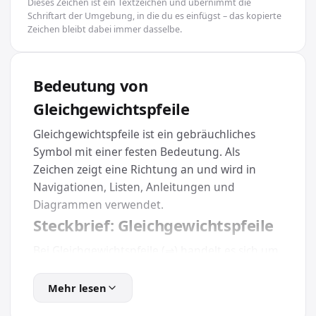
Dieses Zeichen ist ein Textzeichen und übernimmt die
Schriftart der Umgebung, in die du es einfügst – das kopierte
Zeichen bleibt dabei immer dasselbe.
Bedeutung von
Gleichgewichtspfeile
Gleichgewichtspfeile ist ein gebräuchliches
Symbol mit einer festen Bedeutung. Als
Zeichen zeigt eine Richtung an und wird in
Navigationen, Listen, Anleitungen und
Diagrammen verwendet.
Steckbrief: Gleichgewichtspfeile
Bei Gleichgewichtspfeile (⇌) handelt es sich um
ein Sonderzeichen mit dem Unicode U+21CC. Es
gehört zur Kategorie Pfeile und lässt sich dank
Mehr lesen
des Unicode-Standards plattformübergreifend