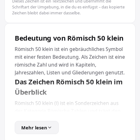
Dieses Zeichen ist ein Textzeichen und übernimmt die
Schriftart der Umgebung, in die du es einfügst – das kopierte
Zeichen bleibt dabei immer dasselbe.
Bedeutung von Römisch 50 klein
Römisch 50 klein ist ein gebräuchliches Symbol
mit einer festen Bedeutung. Als Zeichen ist eine
römische Zahl und wird in Kapiteln,
Jahreszahlen, Listen und Gliederungen genutzt.
Das Zeichen Römisch 50 klein im
Überblick
Römisch 50 klein (ⅼ) ist ein Sonderzeichen aus
der Kategorie Römische Zahlen und trägt den
eindeutigen Unicode U+217C. Weil es Teil des
offiziellen Unicode-Standards ist, wird es auf
Mehr lesen
nahezu jedem Gerät und in jeder modernen