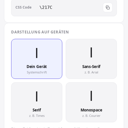
CSS Code
\217C
DARSTELLUNG AUF GERÄTEN
ⅼ︎
ⅼ︎
Dein Gerät
Sans-Serif
Systemschrift
z. B. Arial
ⅼ︎
ⅼ︎
Serif
Monospace
z. B. Times
z. B. Courier