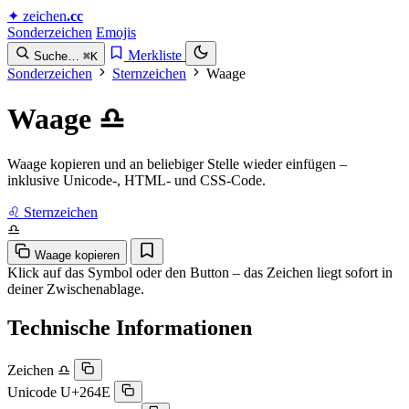
✦
zeichen
.cc
Sonderzeichen
Emojis
Merkliste
Suche…
⌘K
Sonderzeichen
Sternzeichen
Waage
Waage
♎︎
Waage kopieren und an beliebiger Stelle wieder einfügen –
inklusive Unicode-, HTML- und CSS-Code.
♌︎ Sternzeichen
♎︎
Waage kopieren
Klick auf das Symbol oder den Button – das Zeichen liegt sofort in
deiner Zwischenablage.
Technische Informationen
Zeichen
♎︎
Unicode
U+264E