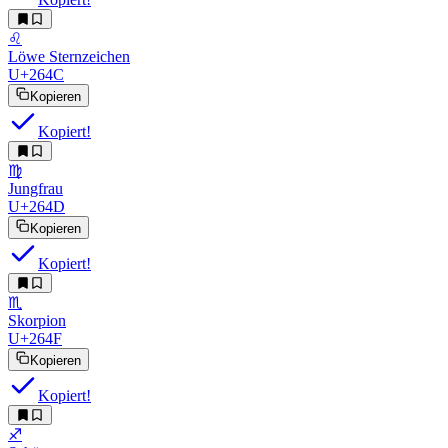
♌︎
Löwe Sternzeichen
U+264C
Kopieren
Kopiert!
♍︎
Jungfrau
U+264D
Kopieren
Kopiert!
♏︎
Skorpion
U+264F
Kopieren
Kopiert!
♐︎