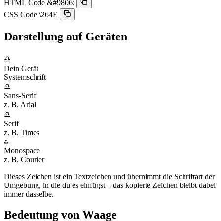
HTML Code
&#9806;
CSS Code
\264E
Darstellung auf Geräten
♎︎
Dein Gerät
Systemschrift
♎︎
Sans-Serif
z. B. Arial
♎︎
Serif
z. B. Times
♎︎
Monospace
z. B. Courier
Dieses Zeichen ist ein Textzeichen und übernimmt die Schriftart der
Umgebung, in die du es einfügst – das kopierte Zeichen bleibt dabei
immer dasselbe.
Bedeutung von Waage