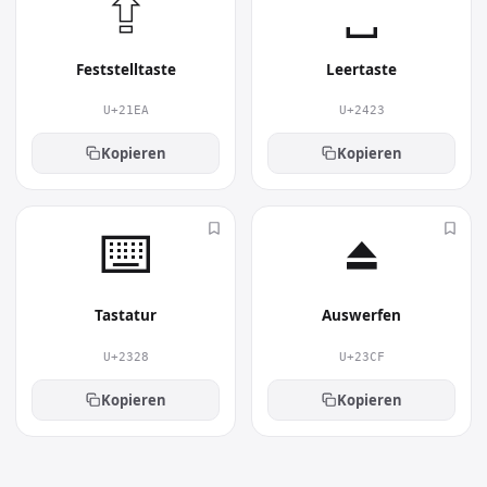
⇪︎
␣︎
Feststelltaste
Leertaste
U+21EA
U+2423
Kopieren
Kopieren
⌨︎
⏏︎
Tastatur
Auswerfen
U+2328
U+23CF
Kopieren
Kopieren