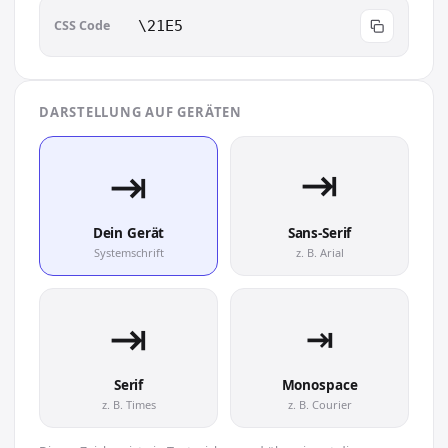
CSS Code
\21E5
DARSTELLUNG AUF GERÄTEN
⇥︎
⇥︎
Dein Gerät
Sans-Serif
Systemschrift
z. B. Arial
⇥︎
⇥︎
Serif
Monospace
z. B. Times
z. B. Courier