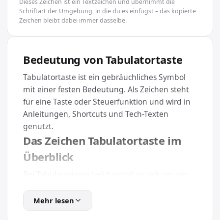
Dieses Zeichen ist ein Textzeichen und übernimmt die
Schriftart der Umgebung, in die du es einfügst – das kopierte
Zeichen bleibt dabei immer dasselbe.
Bedeutung von Tabulatortaste
Tabulatortaste ist ein gebräuchliches Symbol
mit einer festen Bedeutung. Als Zeichen steht
für eine Taste oder Steuerfunktion und wird in
Anleitungen, Shortcuts und Tech-Texten
genutzt.
Das Zeichen Tabulatortaste im
Überblick
Bei Tabulatortaste (⇥) handelt es sich um ein
Sonderzeichen mit dem Unicode U+21E5. Es
gehört zur Kategorie Tasten & Technik und lässt
Mehr lesen
sich dank des Unicode-Standards