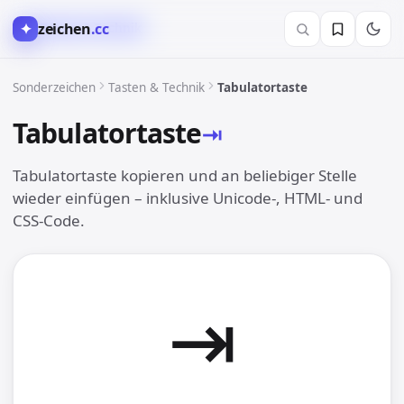
✦
zeichen
.cc
⌘︎ Tasten & Technik
Sonderzeichen
Tasten & Technik
Tabulatortaste
Tabulatortaste
⇥︎
Tabulatortaste kopieren und an beliebiger Stelle
wieder einfügen – inklusive Unicode-, HTML- und
CSS-Code.
⇥︎