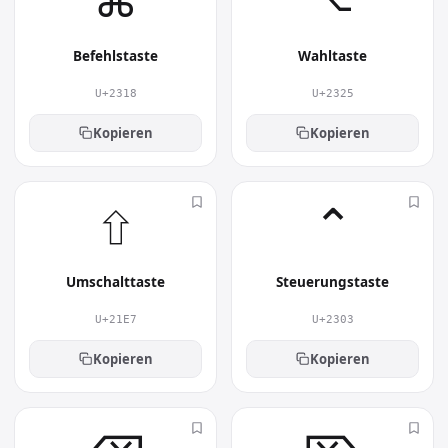
⌘︎
⌥︎
installierten Schriftart korrekt dargestellt.
Wofür wird Tabulatortaste
Befehlstaste
Wahltaste
verwendet?
U+2318
U+2325
Eingesetzt wird Tabulatortaste vor allem in
Anleitungen, Shortcuts, Handbüchern und
Kopieren
Kopieren
Tech-Texten. Es lockert Texte auf, lenkt den Blick
und transportiert eine Aussage oft schneller als
⇧︎
⌃︎
Worte.
Umschalttaste
Steuerungstaste
U+21E7
U+2303
Kopieren
Kopieren