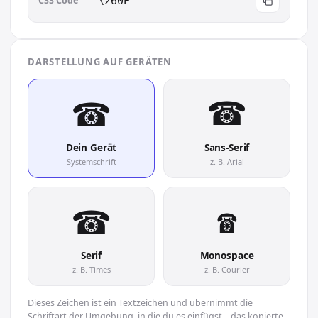
CSS Code
\260E
DARSTELLUNG AUF GERÄTEN
☎︎
☎︎
Dein Gerät
Sans-Serif
Systemschrift
z. B. Arial
☎︎
☎︎
Serif
Monospace
z. B. Times
z. B. Courier
Dieses Zeichen ist ein Textzeichen und übernimmt die
Schriftart der Umgebung, in die du es einfügst – das kopierte