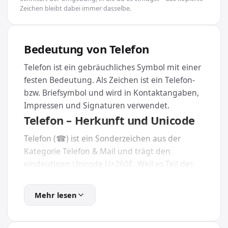
Zeichen bleibt dabei immer dasselbe.
Bedeutung von Telefon
Telefon ist ein gebräuchliches Symbol mit einer
festen Bedeutung. Als Zeichen ist ein Telefon-
bzw. Briefsymbol und wird in Kontaktangaben,
Impressen und Signaturen verwendet.
Telefon – Herkunft und Unicode
Telefon (☎) ist ein Sonderzeichen aus der
Kategorie Telefon & Mail und trägt den
eindeutigen Unicode U+260E. Weil es Teil des
offiziellen Unicode-Standards ist, wird es auf
nahezu jedem Gerät und in jeder modernen
Mehr lesen
App dargestellt.
Wie kopierst du Telefon?