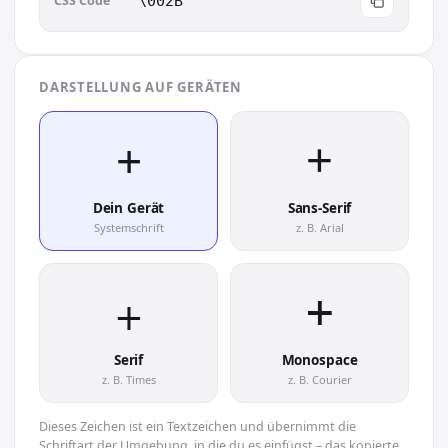
CSS Code
\002B
DARSTELLUNG AUF GERÄTEN
+︎
+︎
Dein Gerät
Sans-Serif
Systemschrift
z. B. Arial
+︎
+︎
Serif
Monospace
z. B. Times
z. B. Courier
Dieses Zeichen ist ein Textzeichen und übernimmt die
Schriftart der Umgebung, in die du es einfügst – das kopierte