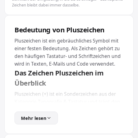
Zeichen bleibt dabei immer dasselbe.
Bedeutung von Pluszeichen
Pluszeichen ist ein gebräuchliches Symbol mit
einer festen Bedeutung. Als Zeichen gehört zu
den häufigen Tastatur- und Schriftzeichen und
wird in Texten, E-Mails und Code verwendet.
Das Zeichen Pluszeichen im
Überblick
Pluszeichen (+) ist ein Sonderzeichen aus der
Kategorie Typografie & Tastatur und trägt den
eindeutigen Unicode U+002B. Weil es Teil des
offiziellen Unicode-Standards ist, wird es auf
Mehr lesen
nahezu jedem Gerät und in jeder modernen
App dargestellt.