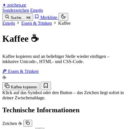
✦
zeichen
.cc
Sonderzeichen
Emojis
Merkliste
Suche…
⌘K
Emojis
Essen & Trinken
Kaffee
Kaffee
☕
Kaffee kopieren und an beliebiger Stelle wieder einfügen –
inklusive Unicode-, HTML- und CSS-Code.
🍕 Essen & Trinken
☕
Kaffee kopieren
Klick auf das Symbol oder den Button – das Zeichen liegt sofort in
deiner Zwischenablage.
Technische Informationen
Zeichen
☕