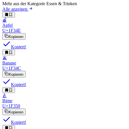
Mehr aus der Kategorie Essen & Trinken
Alle anzeigen
🍎
Apfel
U+1F34E
Kopieren
Kopiert!
🍌
Banane
U+1F34C
Kopieren
Kopiert!
🍐
Birne
U+1F350
Kopieren
Kopiert!