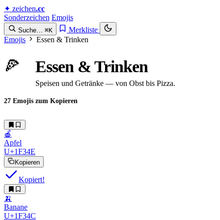
✦
zeichen
.cc
Sonderzeichen
Emojis
Merkliste
Suche…
⌘K
Emojis
Essen & Trinken
🍕
Essen & Trinken
Speisen und Getränke — von Obst bis Pizza.
27 Emojis zum Kopieren
🍎
Apfel
U+1F34E
Kopieren
Kopiert!
🍌
Banane
U+1F34C