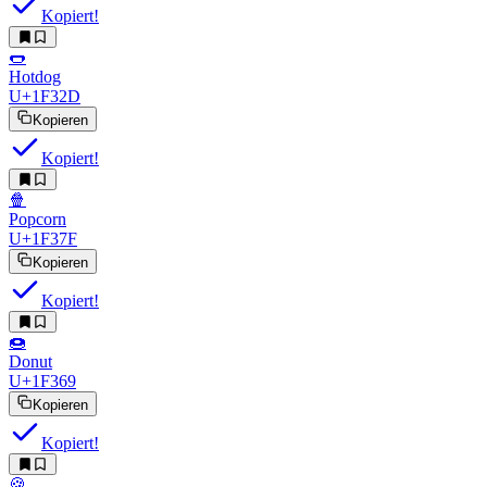
Kopiert!
🌭
Hotdog
U+1F32D
Kopieren
Kopiert!
🍿
Popcorn
U+1F37F
Kopieren
Kopiert!
🍩
Donut
U+1F369
Kopieren
Kopiert!
🍪