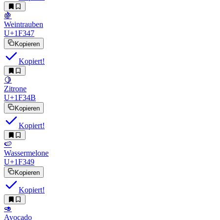
🍇
Weintrauben
U+1F347
Kopieren
Kopiert!
🍋
Zitrone
U+1F34B
Kopieren
Kopiert!
🍉
Wassermelone
U+1F349
Kopieren
Kopiert!
🥑
Avocado