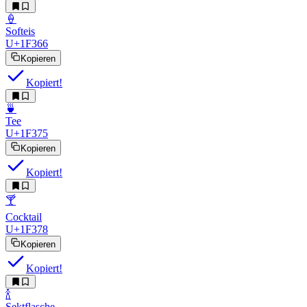
🍦
Softeis
U+1F366
Kopieren
Kopiert!
🍵
Tee
U+1F375
Kopieren
Kopiert!
🍸
Cocktail
U+1F378
Kopieren
Kopiert!
🍾
Sektflasche