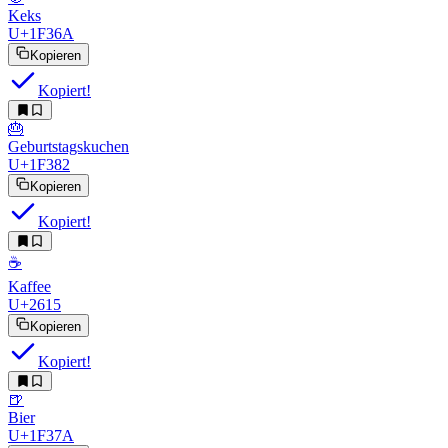
Keks
U+1F36A
Kopieren
Kopiert!
🎂
Geburtstagskuchen
U+1F382
Kopieren
Kopiert!
☕
Kaffee
U+2615
Kopieren
Kopiert!
🍺
Bier
U+1F37A