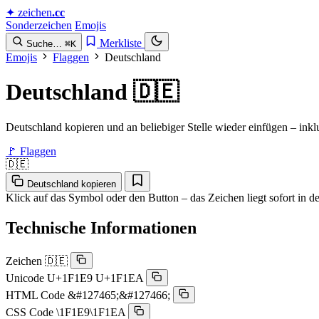
✦
zeichen
.cc
Sonderzeichen
Emojis
Merkliste
Suche…
⌘K
Emojis
Flaggen
Deutschland
Deutschland
🇩🇪
Deutschland kopieren und an beliebiger Stelle wieder einfügen – i
🚩 Flaggen
🇩🇪
Deutschland kopieren
Klick auf das Symbol oder den Button – das Zeichen liegt sofort in 
Technische Informationen
Zeichen
🇩🇪
Unicode
U+1F1E9 U+1F1EA
HTML Code
&#127465;&#127466;
CSS Code
\1F1E9\1F1EA