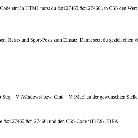
 Code ein: In HTML nutzt du &#127465;&#127466;, in CSS den Wert \
, Reise- und Sport-Posts zum Einsatz. Damit setzt du gezielt einen v
mit Strg + V (Windows) bzw. Cmd + V (Mac) an der gewünschten Stelle 
e &#127465;&#127466; und den CSS-Code \1F1E9\1F1EA.