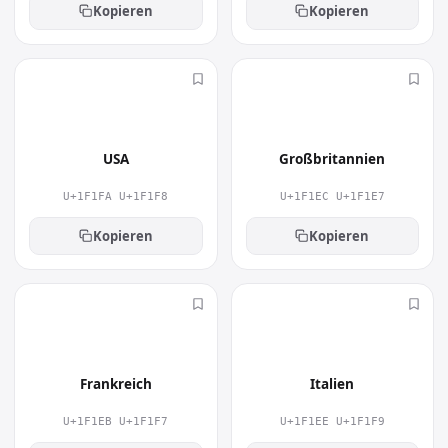
Kopieren
Kopieren
🇺🇸
🇬🇧
USA
Großbritannien
U+1F1FA U+1F1F8
U+1F1EC U+1F1E7
Kopieren
Kopieren
🇫🇷
🇮🇹
Frankreich
Italien
U+1F1EB U+1F1F7
U+1F1EE U+1F1F9