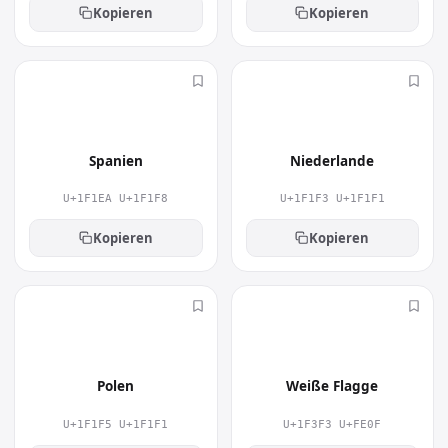
Kopieren
Kopieren
🇪🇸
🇳🇱
Spanien
Niederlande
U+1F1EA U+1F1F8
U+1F1F3 U+1F1F1
Kopieren
Kopieren
🇵🇱
🏳️
Polen
Weiße Flagge
U+1F1F5 U+1F1F1
U+1F3F3 U+FE0F