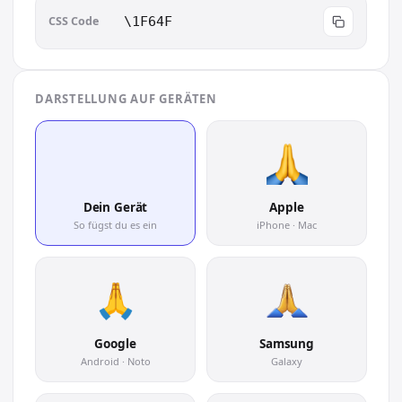
CSS Code
\1F64F
DARSTELLUNG AUF GERÄTEN
🙏
Dein Gerät
Apple
So fügst du es ein
iPhone · Mac
Google
Samsung
Android · Noto
Galaxy