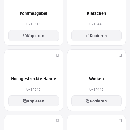
Pommesgabel
Klatschen
U+1F918
U+1F44F
Kopieren
Kopieren
🙌
👋
Hochgestreckte Hände
Winken
U+1F64C
U+1F44B
Kopieren
Kopieren
👆
✋