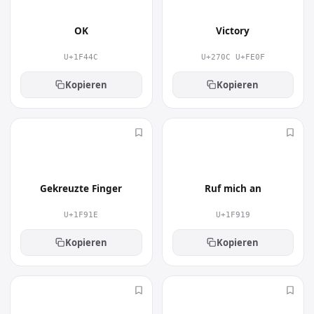
OK
Victory
U+1F44C
U+270C U+FE0F
Kopieren
Kopieren
🤞
🤙
Gekreuzte Finger
Ruf mich an
U+1F91E
U+1F919
Kopieren
Kopieren
🤘
👏