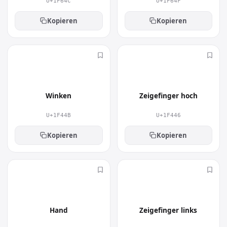
U+1F64C
U+1F64F
Kopieren
Kopieren
👋
👆
Winken
Zeigefinger hoch
U+1F44B
U+1F446
Kopieren
Kopieren
✋
👈
Hand
Zeigefinger links