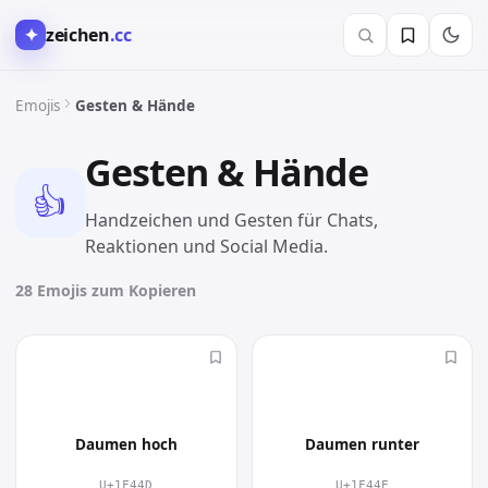
✦
zeichen
.cc
Emojis
Gesten & Hände
Gesten & Hände
👍
Handzeichen und Gesten für Chats,
Reaktionen und Social Media.
28 Emojis zum Kopieren
👍
👎
Daumen hoch
Daumen runter
U+1F44D
U+1F44E