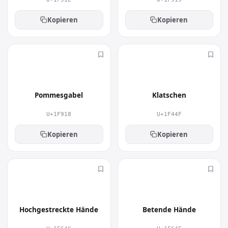
Kopieren
Kopieren
🤘
👏
Pommesgabel
Klatschen
U+1F918
U+1F44F
Kopieren
Kopieren
🙌
🙏
Hochgestreckte Hände
Betende Hände