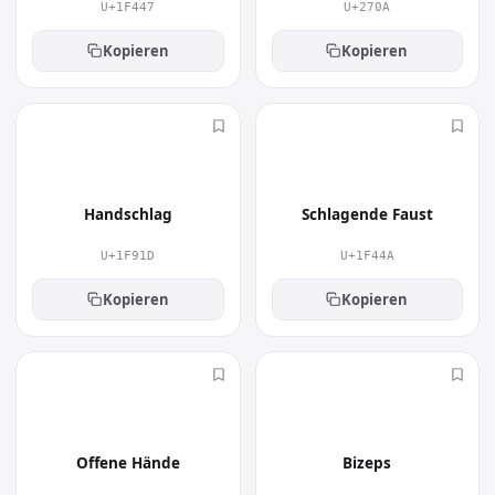
U+1F447
U+270A
Kopieren
Kopieren
🤝
👊
Handschlag
Schlagende Faust
U+1F91D
U+1F44A
Kopieren
Kopieren
👐
💪
Offene Hände
Bizeps