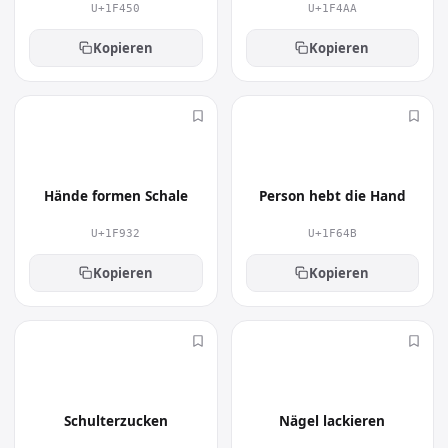
U+1F450
U+1F4AA
Kopieren
Kopieren
🤲
🙋
Hände formen Schale
Person hebt die Hand
U+1F932
U+1F64B
Kopieren
Kopieren
🤷
💅
Schulterzucken
Nägel lackieren