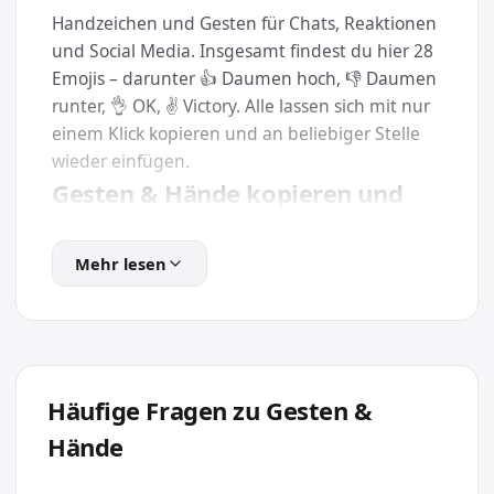
Handzeichen und Gesten für Chats, Reaktionen
und Social Media. Insgesamt findest du hier 28
Emojis – darunter 👍 Daumen hoch, 👎 Daumen
runter, 👌 OK, ✌️ Victory. Alle lassen sich mit nur
einem Klick kopieren und an beliebiger Stelle
wieder einfügen.
Gesten & Hände kopieren und
einfügen
Mehr lesen
Klicke einfach auf das gewünschte Emoji oder
auf den Kopieren-Button der jeweiligen Kachel.
Das Emoji landet sofort in deiner
Zwischenablage und kann mit Strg + V
(Windows) bzw. Cmd + V (Mac) überall eingefügt
Häufige Fragen zu Gesten &
werden. Über das Lesezeichen-Symbol kannst
du Zeichen außerdem in deine Merkliste legen.
Hände
Die Emojis aus der Kategorie Gesten & Hände