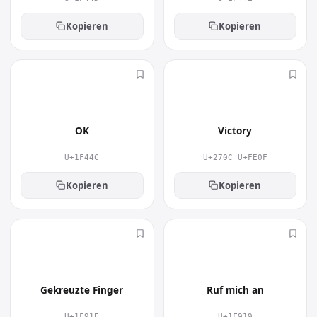
Kopieren
Kopieren
👌
✌️
OK
Victory
U+1F44C
U+270C U+FE0F
Kopieren
Kopieren
🤞
🤙
Gekreuzte Finger
Ruf mich an
U+1F91E
U+1F919