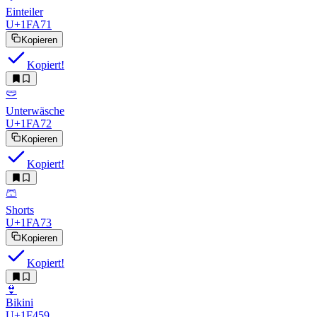
Einteiler
U+1FA71
Kopieren
Kopiert!
🩲
Unterwäsche
U+1FA72
Kopieren
Kopiert!
🩳
Shorts
U+1FA73
Kopieren
Kopiert!
👙
Bikini
U+1F459