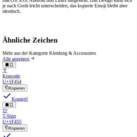
macOS, iOS, Android und Linux dargestellt. Das Design kann sich
je nach Gerät leicht unterscheiden, das kopierte Emoji bleibt aber
identisch.
Ähnliche Zeichen
Mehr aus der Kategorie Kleidung & Accessoires
Alle anzeigen
👔
Krawatte
U+1F454
Kopieren
Kopiert!
👕
T-Shirt
U+1F455
Kopieren