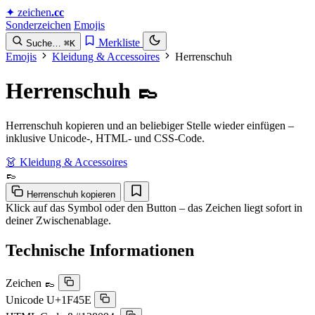
✦
zeichen
.cc
Sonderzeichen
Emojis
Merkliste
Suche…
⌘K
Emojis
Kleidung & Accessoires
Herrenschuh
Herrenschuh
👞
Herrenschuh kopieren und an beliebiger Stelle wieder einfügen –
inklusive Unicode-, HTML- und CSS-Code.
👗 Kleidung & Accessoires
👞
Herrenschuh kopieren
Klick auf das Symbol oder den Button – das Zeichen liegt sofort in
deiner Zwischenablage.
Technische Informationen
Zeichen
👞
Unicode
U+1F45E