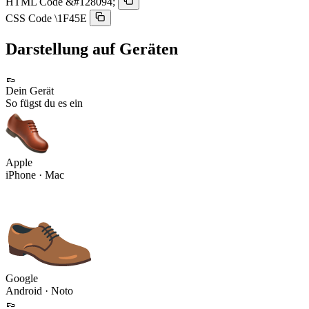
HTML Code
&#128094;
CSS Code
\1F45E
Darstellung auf Geräten
👞
Dein Gerät
So fügst du es ein
Apple
iPhone · Mac
Google
Android · Noto
👞