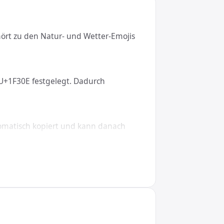
ört zu den Natur- und Wetter-Emojis
r U+1F30E festgelegt. Dadurch
tomatisch kopiert und kann danach
ows, macOS, Linux, iOS und Android.
 &#127758;, in CSS den Wert \1F30E.