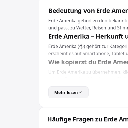
Bedeutung von Erde Amer
Erde Amerika gehört zu den bekannte
und passt zu Wetter, Reisen und St
Erde Amerika – Herkunft 
Erde Amerika (🌎) gehört zur Kategori
erscheint es auf Smartphone, Tablet
Wie kopierst du Erde Ame
Um Erde Amerika zu übernehmen, klic
mit der Tastenkombination zum Einfüg
Eine Installation brauchst du dafür n
Mehr lesen
Erde Amerika in HTML und
Für Webseiten und Apps bindest du E
So wird das Emoji unabhängig von der i
Häufige Fragen zu Erde A
Wofür wird Erde Amerika