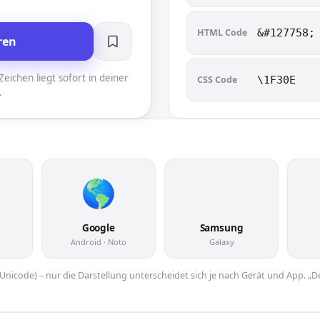
HTML Code
&#127758;
ren
eichen liegt sofort in deiner
CSS Code
\1F30E
.
🌎
Google
Samsung
Android · Noto
Galaxy
er Unicode) – nur die Darstellung unterscheidet sich je nach Gerät und App. „