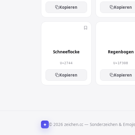
Kopieren
Kopieren
❄
🌈
Schneeflocke
Regenbogen
U+2744
U+1F308
Kopieren
Kopieren
✦
© 2026 zeichen.cc — Sonderzeichen & Emoji