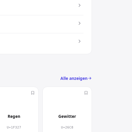
m Einsatz. Damit setzt du gezielt
c) an
. Das
Alle anzeigen
🌧
⛈
Regen
Gewitter
U+1F327
U+26C8