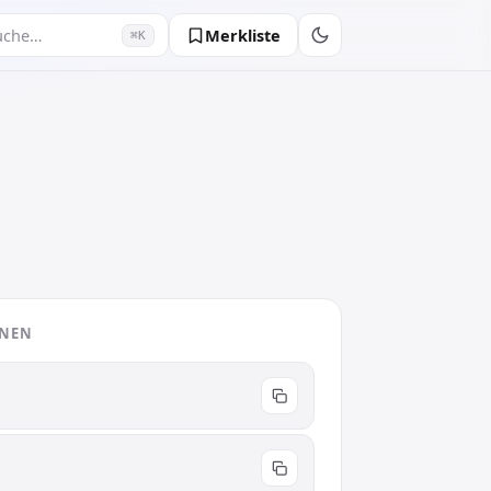
Merkliste
uche…
⌘K
ONEN