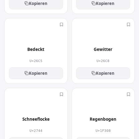
Kopieren
Kopieren
⛅
⛈
Bedeckt
Gewitter
U+26C5
U+26C8
Kopieren
Kopieren
❄
🌈
Schneeflocke
Regenbogen
U+2744
U+1F308