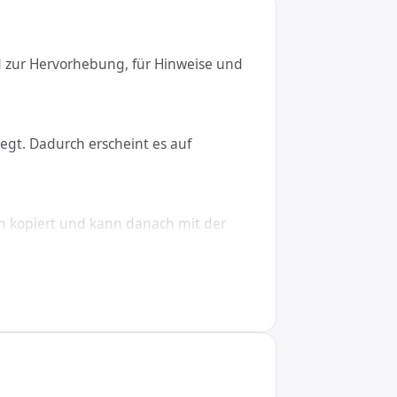
rd zur Hervorhebung, für Hinweise und
egt. Dadurch erscheint es auf
h kopiert und kann danach mit der
cOS, Linux, iOS und Android.
;, in CSS den Wert \2796. So wird