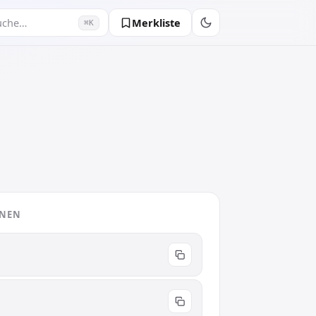
Merkliste
uche…
⌘K
ONEN