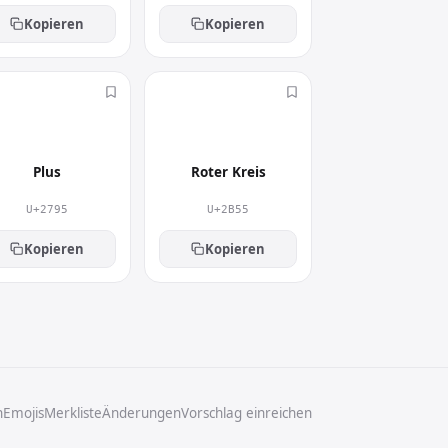
Kopieren
Kopieren
➕
⭕
Plus
Roter Kreis
U+2795
U+2B55
Kopieren
Kopieren
n
Emojis
Merkliste
Änderungen
Vorschlag einreichen