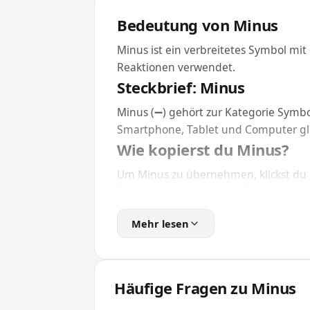
Bedeutung von Minus
Minus ist ein verbreitetes Symbol mit
Reaktionen verwendet.
Steckbrief: Minus
Minus (➖) gehört zur Kategorie Symbol
Smartphone, Tablet und Computer g
Wie kopierst du Minus?
Um Minus zu übernehmen, klickst du e
Tastenkombination zum Einfügen (Str
Eine Installation brauchst du dafür n
Mehr lesen
Minus in HTML und CSS ei
Für Webseiten und Apps bindest du M
das Emoji unabhängig von der installie
Häufige Fragen zu Minus
Wofür wird Minus verwen