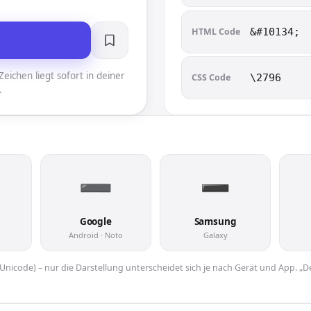
HTML Code
&#10134;
eichen liegt sofort in deiner
CSS Code
\2796
.
Google
Samsung
Android · Noto
Galaxy
er Unicode) – nur die Darstellung unterscheidet sich je nach Gerät und App. „