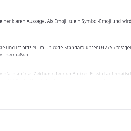
 einer klaren Aussage. Als Emoji ist ein Symbol-Emoji und wi
e und ist offiziell im Unicode-Standard unter U+2796 festgel
leichermaßen.
infach auf das Zeichen oder den Button. Es wird automatisc
g + V / Cmd + V) in jedes Programm gesetzt werden.
icht: Minus funktioniert geräteübergreifend auf Windows, ma
nbinden
inus über den passenden Code ein: In HTML nutzt du &#10134
rten Schriftart korrekt dargestellt.
det?