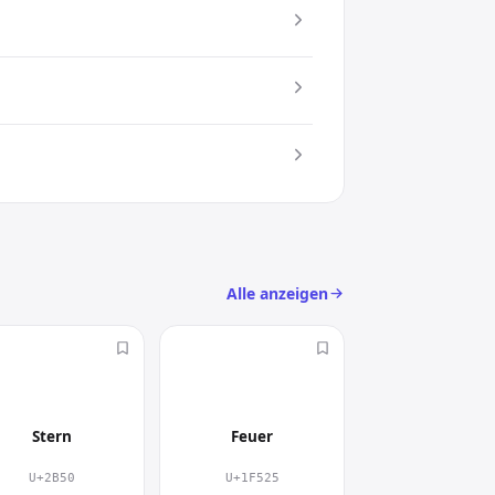
ktes Symbol spart es Platz und
) an
Alle anzeigen
⭐
🔥
Stern
Feuer
U+2B50
U+1F525