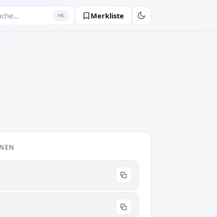
Merkliste
uche…
⌘K
ONEN