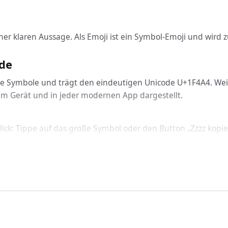
einer klaren Aussage. Als Emoji ist ein Symbol-Emoji und wird
ode
rie Symbole und trägt den eindeutigen Unicode U+1F4A4. Weil e
dem Gerät und in jeder modernen App dargestellt.
ick: Tippe auf das große Symbol oder den Button „Zzzz kopiere
g + V (Windows) bzw. Cmd + V (Mac) überall einfügen – in Wor
icht: Zzzz funktioniert geräteübergreifend auf Windows, macO
binden
zzz über den passenden Code ein: In HTML nutzt du &#128164
rten Schriftart korrekt dargestellt.