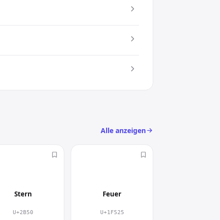
atz. Damit setzt du gezielt einen
c) an
sign
Alle anzeigen
⭐
🔥
Stern
Feuer
U+2B50
U+1F525