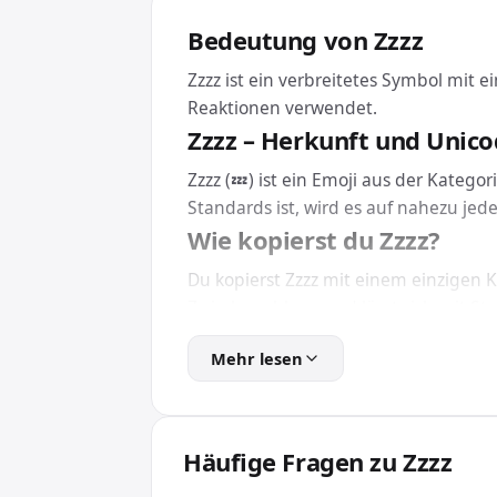
Bedeutung von Zzzz
Zzzz ist ein verbreitetes Symbol mit 
Reaktionen verwendet.
Zzzz – Herkunft und Unic
Zzzz (💤) ist ein Emoji aus der Katego
Standards ist, wird es auf nahezu je
Wie kopierst du Zzzz?
Du kopierst Zzzz mit einem einzigen Kl
Zwischenablage und lässt sich mit Str
direkt im Browser.
Mehr lesen
Eine Installation brauchst du dafür n
Zzzz in HTML und CSS ein
Für Webseiten und Apps bindest du Z
Häufige Fragen zu Zzzz
das Emoji unabhängig von der installie