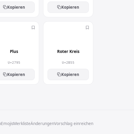
Kopieren
Kopieren
➕
⭕
Plus
Roter Kreis
U+2795
U+2B55
Kopieren
Kopieren
n
Emojis
Merkliste
Änderungen
Vorschlag einreichen