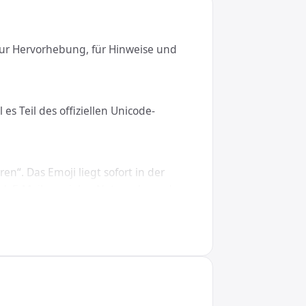
 zur Hervorhebung, für Hinweise und
s Teil des offiziellen Unicode-
n“. Das Emoji liegt sofort in der
d, E-Mails, sozialen Netzwerken oder
S, Linux, iOS und Android.
;, in CSS den Wert \1F4A4. So wird