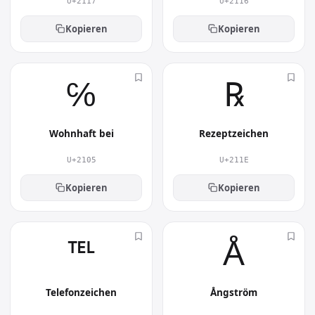
U+2117
U+2116
Kopieren
Kopieren
℅︎
℞︎
Wohnhaft bei
Rezeptzeichen
U+2105
U+211E
Kopieren
Kopieren
℡︎
Å︎
Telefonzeichen
Ångström