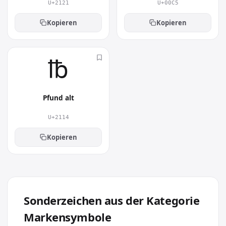
U+2121
U+00C5
Kopieren
Kopieren
℔︎
Pfund alt
U+2114
Kopieren
Sonderzeichen aus der Kategorie
Markensymbole