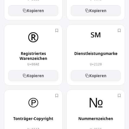
Kopieren
Kopieren
®︎
℠︎
Registriertes
Dienstleistungsmarke
Warenzeichen
U+00AE
U+2120
Kopieren
Kopieren
℗︎
№︎
Tonträger-Copyright
Nummernzeichen