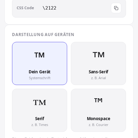
CSS Code
\2122
DARSTELLUNG AUF GERÄTEN
™︎
™︎
Dein Gerät
Sans-Serif
Systemschrift
z. B. Arial
™︎
™︎
Serif
Monospace
z. B. Times
z. B. Courier