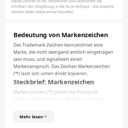
Dieses Zeichen ist ein Textzeichen und übernimmt die
Schriftart der Umgebung, in die du es einfügst – das kopierte
Zeichen bleibt dabei immer dasselbe.
Bedeutung von Markenzeichen
Das Trademark-Zeichen kennzeichnet eine
Marke, die nicht zwingend amtlich eingetragen
sein muss, und signalisiert einen
Markenanspruch. Das Zeichen Markenzeichen
(™) lässt sich unten direkt kopieren.
Steckbrief: Markenzeichen
Markenzeichen (™) gehört zur Kategorie
Markensymbole und ist offiziell im Unicode-
Standard unter U+2122 festgelegt. Dadurch
erscheint es auf Smartphone, Tablet und
Mehr lesen
Computer gleichermaßen.