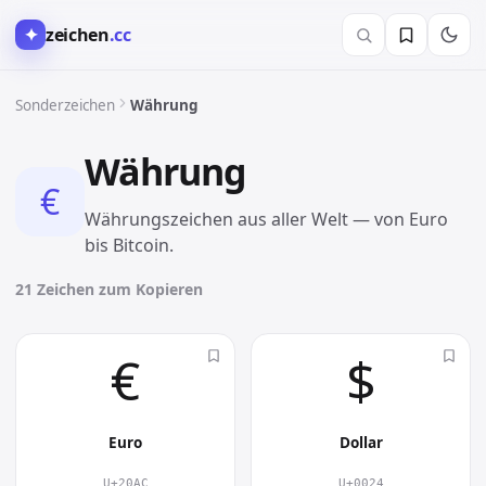
✦
zeichen
.cc
Sonderzeichen
Währung
Währung
€︎
Währungszeichen aus aller Welt — von Euro
bis Bitcoin.
21 Zeichen zum Kopieren
€︎
$︎
Euro
Dollar
U+20AC
U+0024