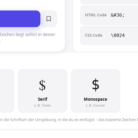
HTML Code
&#36;
eichen liegt sofort in deiner
CSS Code
\0024
.
$︎
$︎
Serif
Monospace
z. B. Times
z. B. Courier
 die Schriftart der Umgebung, in die du es einfügst – das kopierte Zeichen 