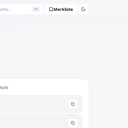
Merkliste
uche…
⌘K
ONEN