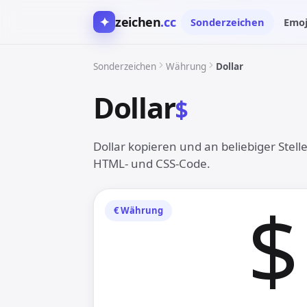
✦
zeichen
.cc
Sonderzeichen
Emoj
Sonderzeichen
Währung
Dollar
Dollar
$︎
Dollar kopieren und an beliebiger Stell
HTML- und CSS-Code.
$︎
€︎ Währung