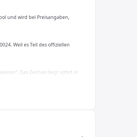
bol und wird bei Preisangaben,
4. Weil es Teil des offiziellen
ieren“. Das Zeichen liegt sofort in
 Word, E-Mails, sozialen Netzwerken
cOS, Linux, iOS und Android.
in CSS den Wert \0024. So wird das