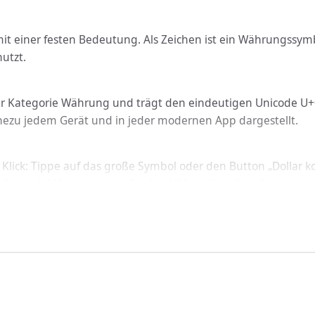
 mit einer festen Bedeutung. Als Zeichen ist ein Währungssym
utzt.
der Kategorie Währung und trägt den eindeutigen Unicode U+002
ahezu jedem Gerät und in jeder modernen App dargestellt.
Klick: Tippe auf das große Symbol oder den Button „Dollar kop
 Strg + V (Windows) bzw. Cmd + V (Mac) überall einfügen – in
icht: Dollar funktioniert geräteübergreifend auf Windows, ma
nbinden
llar über den passenden Code ein: In HTML nutzt du &#36;, 
en Schriftart korrekt dargestellt.
det?