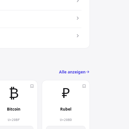
ktes Symbol spart es Platz und
) an
Alle anzeigen
₿︎
₽︎
Bitcoin
Rubel
U+20BF
U+20BD