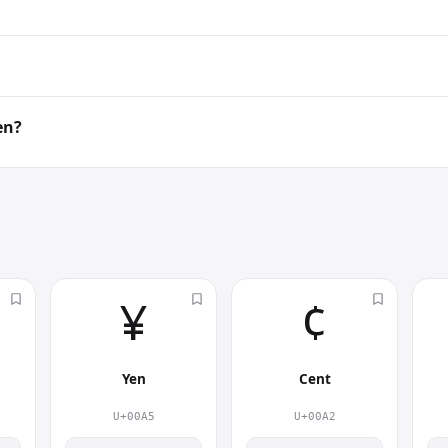
aben, Rechnungen, Online-Shops und Finanztexten. Als kompa
nd füge es anschließend mit Strg + V (Windows) bzw. Cmd + V (Mac
 Dokumenten mehr Persönlichkeit.
TML-Code &#36; und den CSS-Code \0024.
en?
wird auf Windows, macOS, iOS, Android und Linux dargestellt. Das
terscheiden, das kopierte Zeichen bleibt aber identisch.
¥︎
¢︎
Yen
Cent
U+00A5
U+00A2