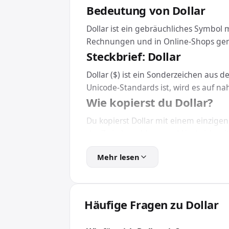
Bedeutung von Dollar
Dollar ist ein gebräuchliches Symbol
Rechnungen und in Online-Shops gen
Steckbrief: Dollar
Dollar ($) ist ein Sonderzeichen aus 
Unicode-Standards ist, wird es auf n
Wie kopierst du Dollar?
Du kopierst Dollar mit einem einzigen 
der Zwischenablage und lässt sich mit
oder direkt im Browser.
Mehr lesen
Eine Installation brauchst du dafür n
Dollar in HTML und CSS ei
Für Webseiten und Apps bindest du Do
Häufige Fragen zu Dollar
Zeichen unabhängig von der installiert
Wofür wird Dollar verwen