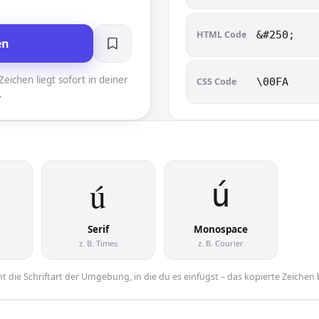
HTML Code
&#250;
en
eichen liegt sofort in deiner
CSS Code
\00FA
.
ú︎
ú︎
Serif
Monospace
z. B. Times
z. B. Courier
 die Schriftart der Umgebung, in die du es einfügst – das kopierte Zeichen 