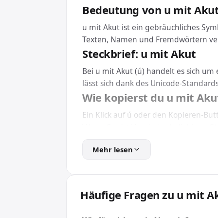
Bedeutung von u mit Aku
u mit Akut ist ein gebräuchliches Sy
Texten, Namen und Fremdwörtern ve
Steckbrief: u mit Akut
Bei u mit Akut (ú) handelt es sich u
lässt sich dank des Unicode-Standard
Wie kopierst du u mit Aku
Ein Klick auf ú oder den Kopieren-But
V bzw. Cmd + V an jeder beliebigen St
Eine Installation brauchst du dafür n
Mehr lesen
u mit Akut in HTML und C
Für Webseiten und Apps bindest du u 
das Zeichen unabhängig von der install
Häufige Fragen zu u mit A
Wofür wird u mit Akut ve