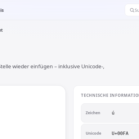
is
S
ut
telle wieder einfügen – inklusive Unicode-,
TECHNISCHE INFORMATI
Zeichen
ú︎
Unicode
U+00FA