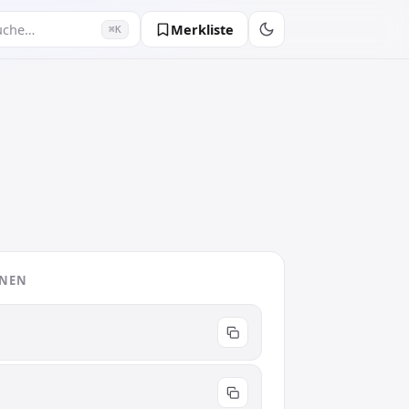
Merkliste
uche…
⌘K
ONEN