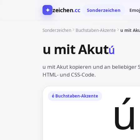
✦
zeichen
.cc
Sonderzeichen
Emoj
Sonderzeichen
Buchstaben-Akzente
u mit Ak
u mit Akut
ú︎
u mit Akut kopieren und an beliebiger S
HTML- und CSS-Code.
ú︎
é︎ Buchstaben-Akzente