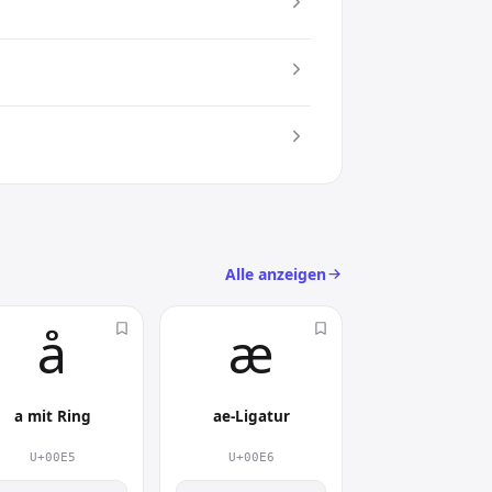
s kompaktes Symbol spart es Platz
) an
 Das
Alle anzeigen
å︎
æ︎
a mit Ring
ae-Ligatur
U+00E5
U+00E6