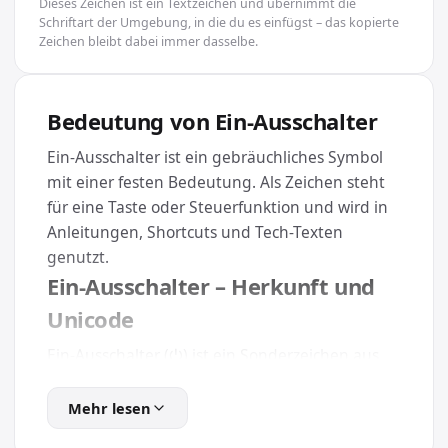
Dieses Zeichen ist ein Textzeichen und übernimmt die
Schriftart der Umgebung, in die du es einfügst – das kopierte
Zeichen bleibt dabei immer dasselbe.
Bedeutung von Ein-Ausschalter
Ein-Ausschalter ist ein gebräuchliches Symbol
mit einer festen Bedeutung. Als Zeichen steht
für eine Taste oder Steuerfunktion und wird in
Anleitungen, Shortcuts und Tech-Texten
genutzt.
Ein-Ausschalter – Herkunft und
Unicode
Ein-Ausschalter (⏻) ist ein Sonderzeichen aus
der Kategorie Tasten & Technik und trägt den
eindeutigen Unicode U+23FB. Weil es Teil des
Mehr lesen
offiziellen Unicode-Standards ist, wird es auf