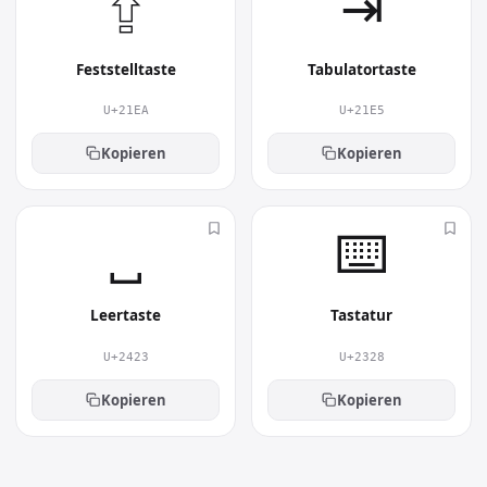
⇪︎
⇥︎
Feststelltaste
Tabulatortaste
U+21EA
U+21E5
Kopieren
Kopieren
␣︎
⌨︎
Leertaste
Tastatur
U+2423
U+2328
Kopieren
Kopieren