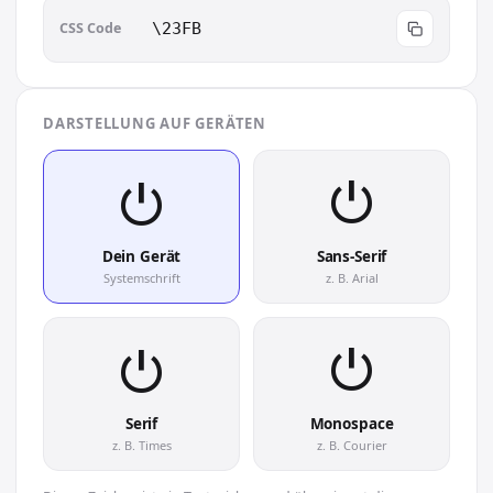
CSS Code
\23FB
DARSTELLUNG AUF GERÄTEN
⏻︎
⏻︎
Dein Gerät
Sans-Serif
Systemschrift
z. B. Arial
⏻︎
⏻︎
Serif
Monospace
z. B. Times
z. B. Courier