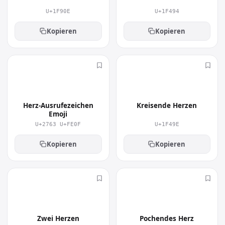
U+1F90E
U+1F494
Kopieren
Kopieren
❣️
💞
Herz-Ausrufezeichen
Kreisende Herzen
Emoji
U+2763 U+FE0F
U+1F49E
Kopieren
Kopieren
💕
💓
Zwei Herzen
Pochendes Herz