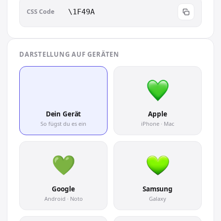
CSS Code
\1F49A
DARSTELLUNG AUF GERÄTEN
💚
Dein Gerät
Apple
So fügst du es ein
iPhone · Mac
Google
Samsung
Android · Noto
Galaxy